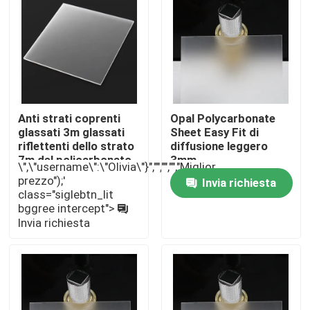
Circa noi
Giro della fabbrica
Anti strati coprenti
Opal Polycarbonate
Controllo di qualità
glassati 3m glassati
Sheet Easy Fit di
riflettenti dello strato
diffusione leggero
7m del policarbonato
3mm
\",\"username\":\"Olivia\"}","","","","Miglior
Contattici
prezzo");'
Invia richiesta
class="siglebtn_lit
bggree intercept">
Notizie
Invia richiesta
Casi
strato solido del policarbonato