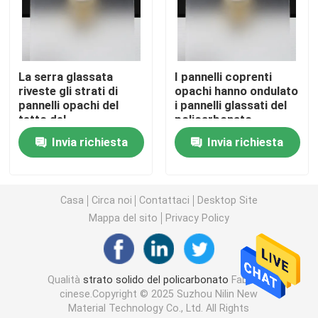
strato della cavità del policarbonato
La serra glassata
I pannelli coprenti
Strato impresso policarbonato
riveste gli strati di
opachi hanno ondulato
pannelli opachi del
i pannelli glassati del
tetto del
policarbonato
strato ondulato del policarbonato
policarbonato
Invia richiesta
Invia richiesta
Strato acrilico di plastica
Casa
Circa noi
Contattaci
Desktop Site
Strato di plastica del PVC
Mappa del sito
Privacy Policy
Rotolo di film del policarbonato
Qualità
strato solido del policarbonato
Fabbrica
cinese.Copyright © 2025 Suzhou Nilin New
Strato del policarbonato del favo
Material Technology Co., Ltd. All Rights