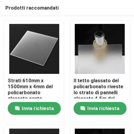
Prodotti raccomandati
Strati 610mm x
Il tetto glassato del
1500mm x 4mm del
policarbonato riveste
policarbonato
lo strato di pannelli
Casa
glassato santo
glassato 4.5m del
policarbonato 5m
Invia richiesta
Invia richiesta
Prodotti
video