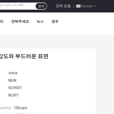
견적 요청
|
Korean
검색
관리
연락주세요
뉴스
경우
 강도와 부드러운 표면
china
NILIN
ISO9001
NL007
antity:
100sqm