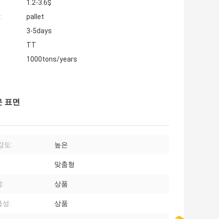
1.2-3.6$
:
pallet
3-5days
TT
1000tons/years
운 표면
강도:
높은
맞춤형
:
상품
성:
상품