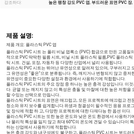
강조하다:
높은 팽창 강도 PVC 엽
,
부드러운 표면 PVC 장
,
제품 설명:
제품 개요: 플라스틱 PVC 엽
플라스틱 PVC 시트 는 폴리 비닐 엽록소 (PVC) 합금으로 만든 고품
적으로 PVC 딱딱한 필름 시트, 비닐 시트 플라스틱 필름,PVC 플라스틱 시
틱 시트. 건설, 포장, 자동차 등 다양한 산업에서 널리 사용됩니다.
플라스틱 PVC 시트는 뛰어난 유연성으로 알려져 있으며, 구부러지고
그 유연성은 "좋은"으로 분류됩니다. 즉, 깨지거나 변형되지 않고 중
유연성이 중요한 다양한 설정과 환경에서 사용하기에 적합합니다.
플라스틱 PVC 시트의 주요 장점 중 하나는 높은 충격 강성입니다. 이것
다. 균열 또는 깨지지 않고.이 특성은 충돌 및 마찰에 대한 높은 저항
할 수있는 선택으로 만듭니다..
플라스틱 PVC 시트의 표면은 매끄럽고, 모든 프로젝트에 매끄럽고 
청소와 유지 보수를 쉽게합니다.위생과 청결성이 필수적인 응용 프로
및 장식에 적합 하 고, 다양한 프로젝트에 대한 다재다능 한 옵션 이다.
플라스틱 PVC 시트는 또한 높은 온도와 낮은 온도 환경에서 사용하기
나 물리적 특성을 잃지 않고 최대 60°C의 온도에 견딜 수 있습니다이 
하는 산업에서 사용하기에 적합합니다.
높은 충격 강도와 내구성에도 불구하고, 플라스틱 PVC 시트는 부드러운