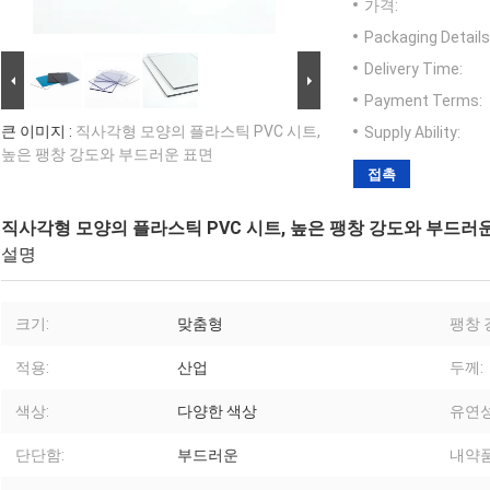
가격:
Packaging Details
Delivery Time:
Payment Terms:
큰 이미지 :
직사각형 모양의 플라스틱 PVC 시트,
Supply Ability:
높은 팽창 강도와 부드러운 표면
접촉
직사각형 모양의 플라스틱 PVC 시트, 높은 팽창 강도와 부드러
설명
크기:
맞춤형
팽창 
적용:
산업
두께:
색상:
다양한 색상
유연성
단단함:
부드러운
내약품