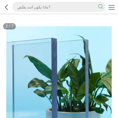
2
/
7