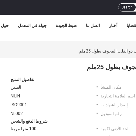
Search
قضايا
أخبار
اتصل بنا
ضبط الجودة
جولة في المعمل
حول ب
ذو القلب المجوف بطول 25ملم
ف بطول 25ملم
تفاصيل المنتج:
مكان المنشأ:
الصين
اسم العلامة التجارية:
NILIN
إصدار الشهادات:
ISO9001
رقم الموديل:
NL002
شروط الدفع والشحن:
الحد الأدنى لكمية:
100 مترا مربعا