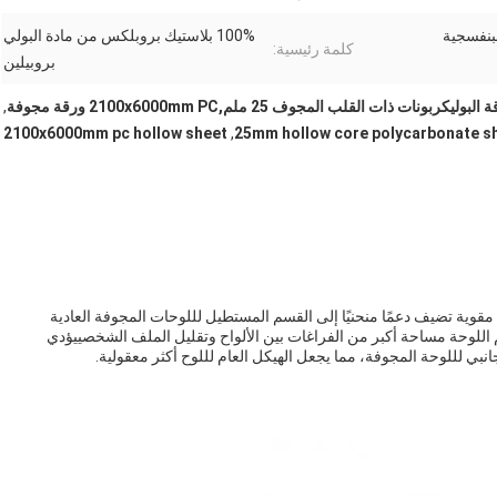
لبنفسجية
100% بلاستيك بروبلكس من مادة البولي
كلمة رئيسية:
بروبيلين
ت ذات القلب المجوف 25 ملم,2100x6000mm PC ورقة مجوفة
,
2100x6000mm pc hollow sheet
,
25mm hollow core polycarbonate s
قوية تضيف دعمًا منحنيًا إلى القسم المستطيل لللوحات المجوفة العادية
 اللوحة مساحة أكبر من الفراغات بين الألواح وتقليل الملف الشخصييؤدي
لجانبي لللوحة المجوفة، مما يجعل الهيكل العام لللوح أكثر معقولية.