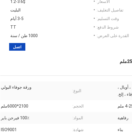
الأسعار:
1.2-3.6$
تفاصيل التغليف:
البليت
وقت التسليم:
3-5 أيام
شروط الدفع:
TT
القدرة على العرض:
1000 طن / سنة
اتصل
 أوبال ،
ورقة جوفاء البولي
النوع:
اء ، إلخ.
4- ملم
الحجم:
2100*6000ملم
رفاهية
المواد:
100٪ فيرجن باير
بناء
شهادة:
ISO9001