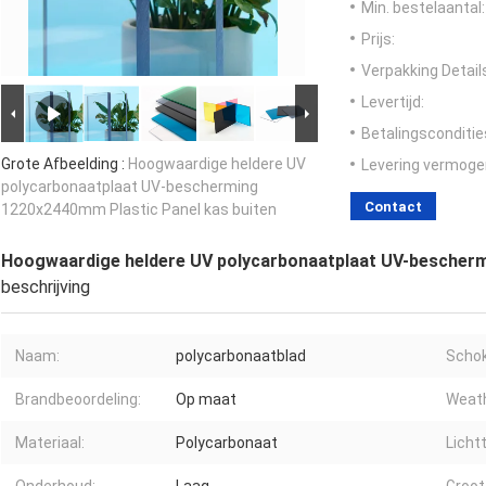
Min. bestelaantal:
Prijs:
Verpakking Detail
Levertijd:
Betalingsconditie
Grote Afbeelding :
Hoogwaardige heldere UV
Levering vermoge
polycarbonaatplaat UV-bescherming
Contact
1220x2440mm Plastic Panel kas buiten
Hoogwaardige heldere UV polycarbonaatplaat UV-bescherm
beschrijving
Naam:
polycarbonaatblad
Schok
Brandbeoordeling:
Op maat
Weath
Materiaal:
Polycarbonaat
Licht