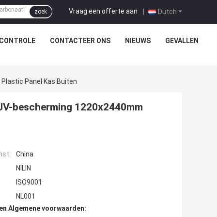
Vraag een offerte aan
|
Dutch
zoek
SCONTROLE
CONTACTEER ONS
NIEUWS
GEVALLEN
lastic Panel Kas Buiten
t UV-bescherming 1220x2440mm
mst:
China
NILIN
ISO9001
NL001
den Algemene voorwaarden: