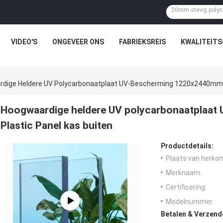
VIDEO'S
ONGEVEER ONS
FABRIEKSREIS
KWALITEIT
dige Heldere UV Polycarbonaatplaat UV-Bescherming 1220x2440mm P
Hoogwaardige heldere UV polycarbonaatplaa
Plastic Panel kas buiten
Productdetails:
Plaats van herko
Merknaam:
Certificering:
Modelnummer:
Betalen & Verzen