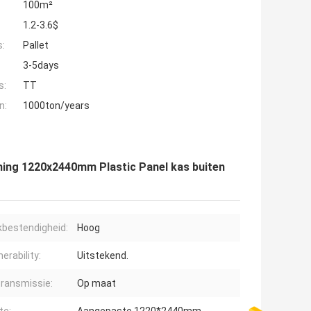
100m²
1.2-3.6$
s:
Pallet
3-5days
s:
TT
n:
1000ton/years
ing 1220x2440mm Plastic Panel kas buiten
bestendigheid:
Hoog
erability:
Uitstekend.
transmissie:
Op maat