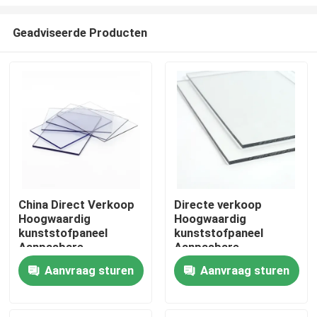
Geadviseerde Producten
China Direct Verkoop
Directe verkoop
Hoogwaardig
Hoogwaardig
Thuis
kunststofpaneel
kunststofpaneel
Aanpasbare
Aanpasbare
afmetingen
afmetingen
Over ons
Aanvraag sturen
Aanvraag sturen
Transparante
Doorzichtige
kunststofplaat Vaste
kunststofplaat Vaste
polycarbonaatplaat
polycarbonaatplaat
Contacten