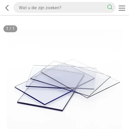
1
/
1