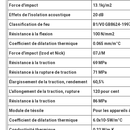
Force d'impact
13.1kj/m2
Effets de l'isolation acoustique
20 dB
Classification de feu
B1/V0 GB8624-199
Résistance à la flexion
100 N/mm2
Coefficient de dilatation thermique
0.065 mm/m°C
Force d'impact (Izod et Nick)
07J/M
Résistance à la traction
69 MPa
Résistance à la rupture de traction
71 MPa
Élargissement de la traction, rendement
60,5%
L'allongement de la traction, rupture
120 pour cent
Résistance à la traction
86 MPa
Module de téssile
Pour les appareils
Coefficient de dilatation thermique
6.0x10-5W/m°C
Conductivité thermique
0.22 W/m.K.