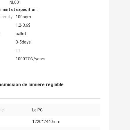
NL001
ment et expédition:
antity:
100sqm
1.2-3.6$
:
pallet
3-5days
TT
1000TON/years
nsmission de lumière réglable
iel:
Le PC
1220*2440mm