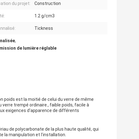
ation du projet:
Construction
té:
1.2 g/cm3
nnalisé:
Tickness
nnalisée
,
smission de lumière réglable
on poids est la moitié de celui du verre de même
verre trempé ordinaire., faible poids, facile à
aux exigences d'apparence de différents
riau de polycarbonate de la plus haute qualité, qui
 la manipulation et l'installation.