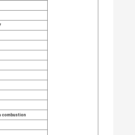
7
 à combustion