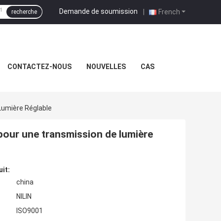
Demande de soumission
|
French
recherche
CONTACTEZ-NOUS
NOUVELLES
CAS
Lumière Réglable
pour une transmission de lumière
uit:
china
NILIN
ISO9001