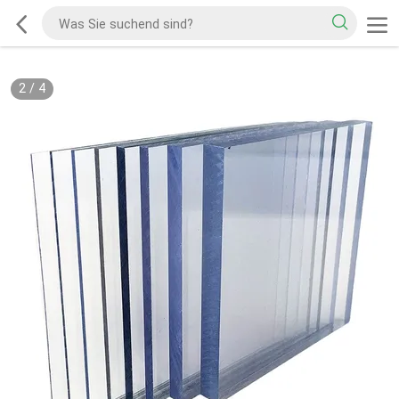
2
/
4