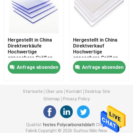
Polycarbonatshöhlenblatt
Polycarbonat prägeartiges Blatt
Hergestellt in China
Hergestellt in China
Direktverkäufe
Direktverkauf
Hochwertige
Hochwertige
gewölbtes Polycarbonatsblatt
anpassbare Größen
anpassbare Größen
Transparentes
Transparentes
Anfrage absenden
Anfrage absenden
Kunststoffblech
Kunststoffblech
Plastikacrylblatt
Festes
Festes
Polycarbonatblech
Polycarbonatblech
Plastik-PVC-Blatt
Startseite
Über uns
Kontakt
Desktop Site
Sitemap
Privacy Policy
Polycarbonats-Filmstreifen
Qualität
festes Polycarbonatsblatt
China
Bienenwaben-Polycarbonats-Blatt
Fabrik.Copyright © 2026 Suzhou Nilin New