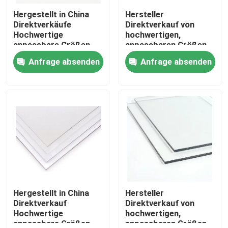
Hergestellt in China
Hersteller
Direktverkäufe
Direktverkauf von
Produkte
Hochwertige
hochwertigen,
anpassbare Größen
anpassbaren Größen
Transparentes
Transparentes
Anfrage absenden
Anfrage absenden
Videos
Kunststoffblech
Kunststoffblech
Festes
Festes
Polycarbonatblech
Polycarbonatblech
festes Polycarbonatsblatt
Polycarbonatshöhlenblatt
Polycarbonat prägeartiges Blatt
gewölbtes Polycarbonatsblatt
Hergestellt in China
Hersteller
Direktverkauf
Direktverkauf von
Hochwertige
hochwertigen,
Plastikacrylblatt
anpassbare Größen
anpassbaren Größen