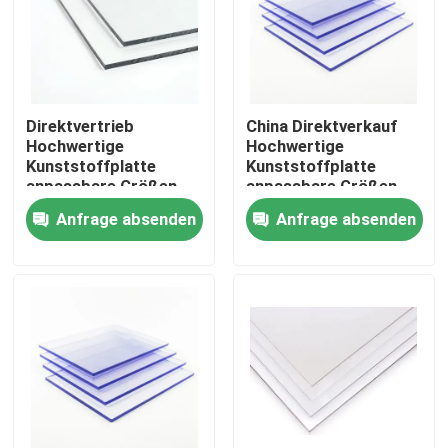
Direktvertrieb
China Direktverkauf
Hochwertige
Hochwertige
Kunststoffplatte
Kunststoffplatte
anpassbare Größen
anpassbare Größen
Transparentes
Transparentes
Anfrage absenden
Anfrage absenden
Kunststoffblech
Kunststoffblech
Festes
Festes
Polycarbonatblech
Polycarbonatblech
Nach Hause
Über uns
Kontakte