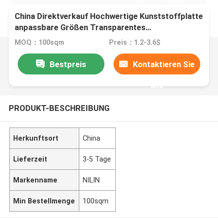
China Direktverkauf Hochwertige Kunststoffplatte
anpassbare Größen Transparentes
Kunststoffblech Festes Polycarbonatblech
MOQ：100sqm
Preis：1.2-3.6$
Bestpreis
Kontaktieren Sie
uns
PRODUKT-BESCHREIBUNG
Herkunftsort
China
Lieferzeit
3-5 Tage
Markenname
NILIN
Min Bestellmenge
100sqm