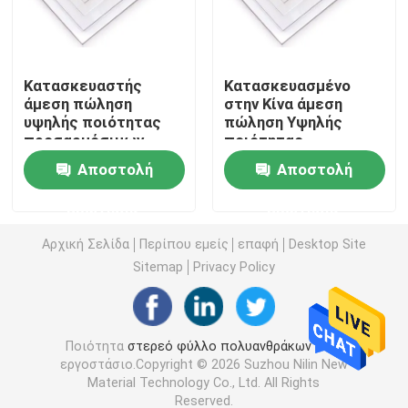
κοίλο φύλλο πολυανθράκων
Κατασκευαστής
Κατασκευασμένο
άμεση πώληση
στην Κίνα άμεση
Αποτυπωμένο σε ανάγλυφο πολυάνθρακας φύλλο
υψηλής ποιότητας
πώληση Υψηλής
προσαρμόσιμων
ποιότητας
μεγεθών Διαφανές
προσαρμόσιμα
ζαρωμένο φύλλο πολυανθράκων
Αποστολή
Αποστολή
πλαστικό φύλλο
μεγέθη Διαφανές
πλαστικό φύλλο
ερώτησης
ερώτησης
Σκληρό φύλλο
Πλαστικό ακρυλικό φύλλο
πολυανθρακούχου
Αρχική Σελίδα
Περίπου εμείς
επαφή
Desktop Site
Sitemap
Privacy Policy
Πλαστικό φύλλο PVC
Ρόλος ταινιών πολυανθράκων
Ποιότητα
στερεό φύλλο πολυανθράκων
Κίνα
εργοστάσιο.Copyright © 2026 Suzhou Nilin New
Material Technology Co., Ltd. All Rights
Φύλλο κυψελωτών πολυανθράκων
Reserved.