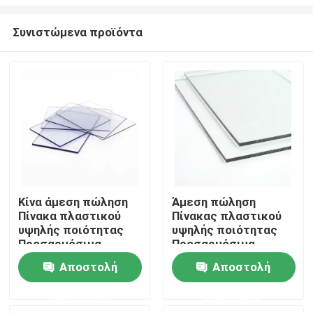
Συνιστώμενα προϊόντα
Κίνα άμεση πώληση
Άμεση πώληση
Πίνακα πλαστικού
Πίνακας πλαστικού
Σπίτι
υψηλής ποιότητας
υψηλής ποιότητας
Προσαρμόσιμα
Προσαρμόσιμα
μεγέθη Διαφανές
μεγέθη Διαφανές
Προϊόντα
Αποστολή
Αποστολή
πλαστικό φύλλο
πλαστικό φύλλο
Σκληρό φύλλο
Σκληρό φύλλο
ερώτησης
ερώτησης
πολυανθρακούχου
πολυανθρακούχου
βίντεο