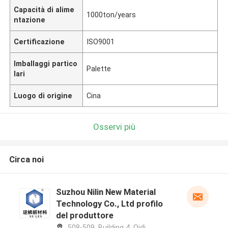
Capacità di alime
1000ton/years
ntazione
Certificazione
ISO9001
Imballaggi partico
Palette
lari
Luogo di origine
Cina
Osservi più
Circa noi
Suzhou Nilin New Material
Technology Co., Ltd profilo
del produttore
508-509, Building 4, Qidi