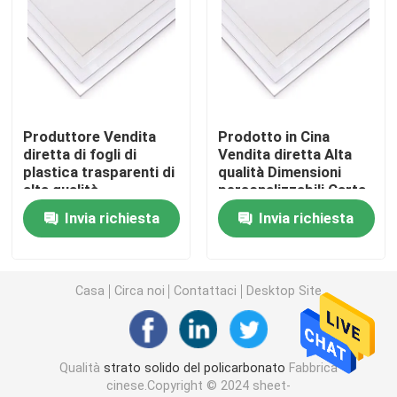
Strato di plastica del PVC
Rotolo di film del policarbonato
Produttore Vendita
Prodotto in Cina
diretta di fogli di
Vendita diretta Alta
Strato del policarbonato del favo
plastica trasparenti di
qualità Dimensioni
alta qualità
personalizzabili Carta
di plastica
Strato triplo del policarbonato di strato
Invia richiesta
Invia richiesta
trasparente Carta di
policarbonato solido
strato della cavità del pc
Casa
Circa noi
Contattaci
Desktop Site
Strato glassato del policarbonato
Qualità
strato solido del policarbonato
Fabbrica
Strato di diffusione leggero del policarbonato
cinese.Copyright © 2024 sheet-