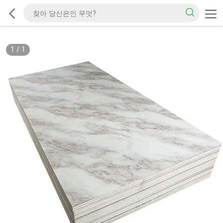
1
/
1