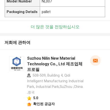
Model Number
NL007
Packaging Details
pallet
더 많은 것을 전망하십시오
저희에 관하여
Suzhou Nilin New Material
Technology Co., Ltd 제조업체
프로필
508-509, Building 4, Qidi
Intelligent Manufacturing Industrial
Park, Industrial Park,SuZhou ,China.
,중국
5.0
확인된 공급자