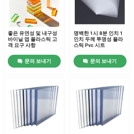
제품 소개
좋은 유연성 및 내구성
명백한 1시 8분 인치 1
비디오
바이닐 엽 플라스틱 고
인치 두께 투명성 플라
객 요구 사항
스틱 Pvc 시트
단단한 다중 탄산염 시트
문의 보내기
문의 보내기
폴리카보네이트 중공 시트
폴리카보네이트 양각으로 무늬넣은 천
물결모양 다중 탄산염 시트
플라스틱 아크릴 시트