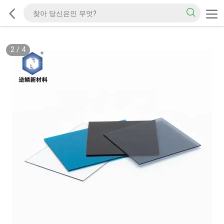
2
/
4