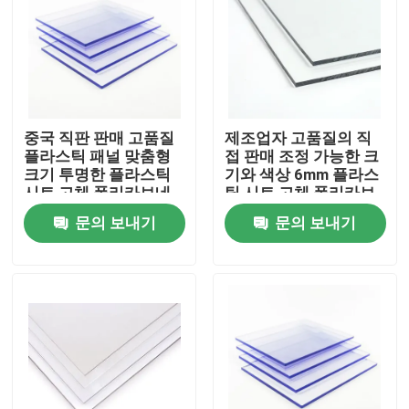
우리에 대하여
공장 여행
중국 직판 판매 고품질
제조업자 고품질의 직
플라스틱 패널 맞춤형
접 판매 조정 가능한 크
품질 관리
크기 투명한 플라스틱
기와 색상 6mm 플라스
시트 고체 폴리카보네
틱 시트 고체 폴리카보
트 시트
네이트 시트
문의 보내기
문의 보내기
연락주세요
뉴스
경우
단단한 다중 탄산염 시트