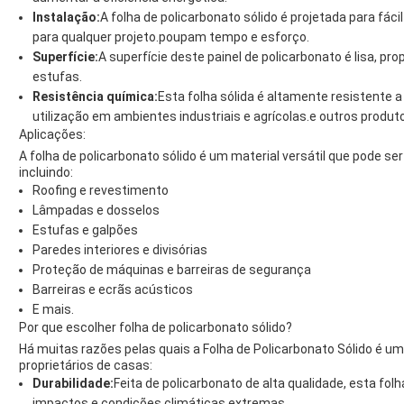
Instalação:
A folha de policarbonato sólido é projetada para fá
para qualquer projeto.poupam tempo e esforço.
Superfície:
A superfície deste painel de policarbonato é lisa, 
estufas.
Resistência química:
Esta folha sólida é altamente resistente 
utilização em ambientes industriais e agrícolas.e outros produ
Aplicações:
A folha de policarbonato sólido é um material versátil que pode s
incluindo:
Roofing e revestimento
Lâmpadas e dosselos
Estufas e galpões
Paredes interiores e divisórias
Proteção de máquinas e barreiras de segurança
Barreiras e ecrãs acústicos
E mais.
Por que escolher folha de policarbonato sólido?
Há muitas razões pelas quais a Folha de Policarbonato Sólido é um
proprietários de casas:
Durabilidade:
Feita de policarbonato de alta qualidade, esta fol
impactos e condições climáticas extremas.