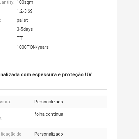
antity:
100sqm
1.2-3.6$
:
pallet
3-5days
TT
1000TON/years
sonalizada com espessura e proteção UV
sura:
Personalizado
folha contínua
:
ificação de
Personalizado