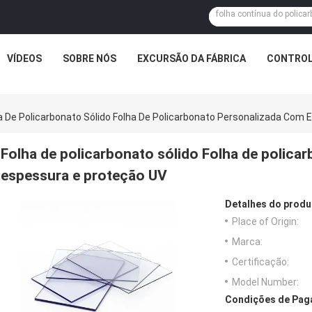
VÍDEOS
SOBRE NÓS
EXCURSÃO DA FÁBRICA
CONTROL
a De Policarbonato Sólido Folha De Policarbonato Personalizada Com
Folha de policarbonato sólido Folha de polica
espessura e proteção UV
Detalhes do produ
Place of Origin:
Marca:
Certificação:
Model Number:
Condições de Paga