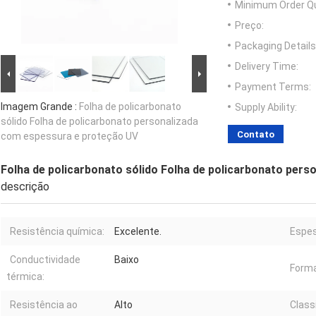
Minimum Order Qu
Preço:
Packaging Details
Delivery Time:
Payment Terms:
Imagem Grande :
Folha de policarbonato
Supply Ability:
sólido Folha de policarbonato personalizada
Contato
com espessura e proteção UV
Folha de policarbonato sólido Folha de policarbonato per
descrição
Resistência química:
Excelente.
Espes
Conductividade
Baixo
Forma
térmica:
Resistência ao
Alto
Class