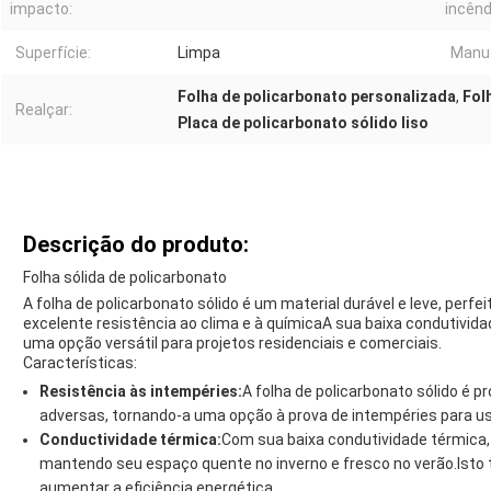
impacto:
incênd
Superfície:
Limpa
Manu
Folha de policarbonato personalizada
,
Fol
Realçar:
Placa de policarbonato sólido liso
Descrição do produto:
Folha sólida de policarbonato
A folha de policarbonato sólido é um material durável e leve, perf
excelente resistência ao clima e à químicaA sua baixa condutivida
uma opção versátil para projetos residenciais e comerciais.
Características:
Resistência às intempéries:
A folha de policarbonato sólido é p
adversas, tornando-a uma opção à prova de intempéries para uso 
Conductividade térmica:
Com sua baixa condutividade térmica,
mantendo seu espaço quente no inverno e fresco no verão.Isto 
aumentar a eficiência energética.