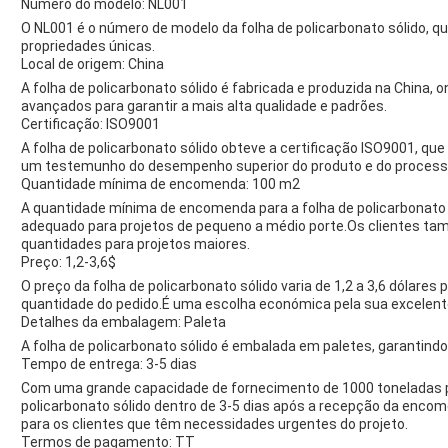
Número do modelo: NL001
O NL001 é o número de modelo da folha de policarbonato sólido, q
propriedades únicas.
Local de origem: China
A folha de policarbonato sólido é fabricada e produzida na China,
avançados para garantir a mais alta qualidade e padrões.
Certificação: ISO9001
A folha de policarbonato sólido obteve a certificação ISO9001, que 
um testemunho do desempenho superior do produto e do process
Quantidade mínima de encomenda: 100 m2
A quantidade mínima de encomenda para a folha de policarbonato 
adequado para projetos de pequeno a médio porte.Os clientes
quantidades para projetos maiores.
Preço: 1,2-3,6$
O preço da folha de policarbonato sólido varia de 1,2 a 3,6 dólar
quantidade do pedido.É uma escolha económica pela sua excelente
Detalhes da embalagem: Paleta
A folha de policarbonato sólido é embalada em paletes, garantindo
Tempo de entrega: 3-5 dias
Com uma grande capacidade de fornecimento de 1000 toneladas por
policarbonato sólido dentro de 3-5 dias após a recepção da enco
para os clientes que têm necessidades urgentes do projeto.
Termos de pagamento: TT