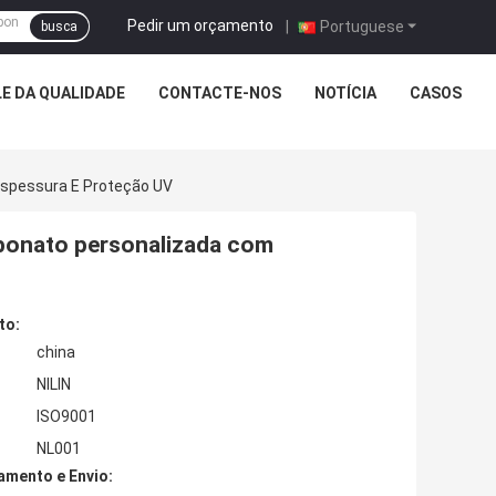
Pedir um orçamento
|
Portuguese
busca
E DA QUALIDADE
CONTACTE-NOS
NOTÍCIA
CASOS
 Espessura E Proteção UV
rbonato personalizada com
to:
china
NILIN
ISO9001
NL001
mento e Envio: