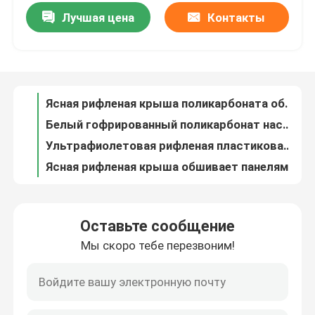
Лучшая цена
Контакты
Ясная рифленая крыша поликарбоната обшивает панелями для листа поликарбоната патио рифленого
О нас
Белый гофрированный поликарбонат настилающ крышу листы панели ясные поли настилая крышу
Ультрафиолетовая рифленая пластиковая крыша ясности толя обшивает панелями для сарая перголы парника
Ясная рифленая крыша обшивает панелями 12 ноги 10 Ft
Путешествие фабрики
Толь поли рифленого листа ясный рифленый покрывает 4m для парника
Профили просвечивающей рифленой крыши листа поликарбоната ясной покрывая
Проверка качества
листа пластической массы на основе акриловых смол 20mm размер 25mm непрозрачного изготовленный на заказ
Ясная панель 48 листа пластической массы на основе акриловых смол x 36 48 x 48 48 x 72 48 x 96
Свяжитесь мы
Ясный пластиковый лист поливинилового хлорида для делать водостойким
Ясные пластиковые акриловые листы ноги 4x8 5x5 5x7 4ft x 8ft
Новости
Оставьте сообщение
Пластмасса толя листа поливинилового хлорида Pvc
Мы скоро тебе перезвоним!
панель ясного акрилового листа 3mm белая замороженная акриловая прозрачная
Случаи
Прозрачная твердая доска панели листа Pvc
Белый зеленый пластиковый акриловый лист 900 x 600 1800 x 900 2440 x 1220
твердый лист поликарбоната