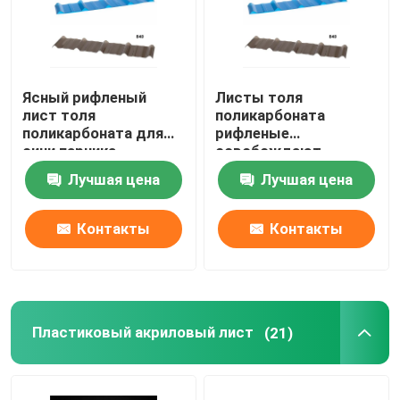
Ясный рифленый
Листы толя
лист толя
поликарбоната
поликарбоната для
рифленые
сини парника
освобождают
рифленые панели для
Лучшая цена
Лучшая цена
парника
Контакты
Контакты
Пластиковый акриловый лист
(21)