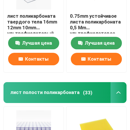
Тройной лист поликарбоната слоя
лист поликарбоната
0.75mm устойчивое
твердого тела 16mm
листа поликарбоната
12mm 10mm
0,5 Mm
лист полости ПК
ультрафиолетовый
ультрафиолетовое
Лучшая цена
Лучшая цена
Замороженный лист поликарбоната
Контакты
Контакты
Светлый отражая лист поликарбоната
лист поликарбоната multiwall
лист полости поликарбоната
(33)