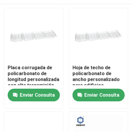
Placa corrugada de
Hoja de techo de
policarbonato de
policarbonato de
longitud personalizada
ancho personalizado
con alta transmisión
para edificios
de luz 12% - 88%
residenciales
Inicio
Enviar Consulta
Enviar Consulta
Sobre nosotros
Contactos