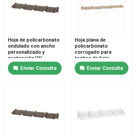
Productos
Vídeos
Hoja de policarbonato
Hoja plana de
ondulado con ancho
policarbonato
personalizado y
corrugado para
hoja sólida del policarbonato
protección UV
techos de bajo
mantenimiento
Enviar Consulta
Enviar Consulta
hoja del hueco del policarbonato
Hoja grabada en relieve policarbonato
hoja acanalada del policarbonato
Hoja de acrílico plástica