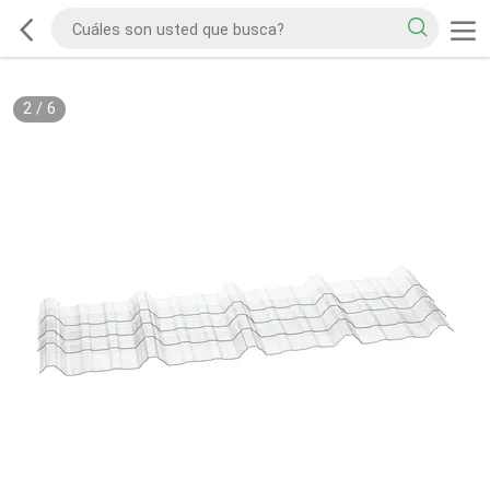
2
/
6