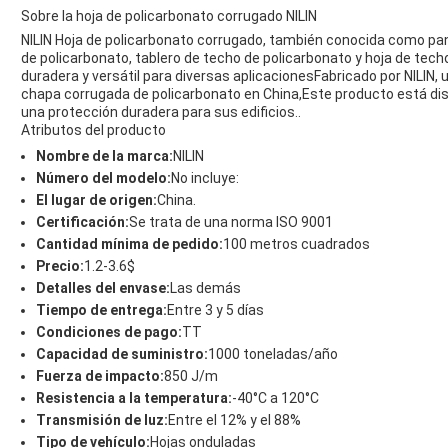
Sobre la hoja de policarbonato corrugado NILIN
NILIN Hoja de policarbonato corrugado, también conocida como pa
de policarbonato, tablero de techo de policarbonato y hoja de tech
duradera y versátil para diversas aplicacionesFabricado por NILIN, 
chapa corrugada de policarbonato en China,Este producto está dis
una protección duradera para sus edificios..
Atributos del producto
Nombre de la marca:
NILIN
Número del modelo:
No incluye:
El lugar de origen:
China.
Certificación:
Se trata de una norma ISO 9001
Cantidad mínima de pedido:
100 metros cuadrados
Precio:
1.2-3.6$
Detalles del envase:
Las demás
Tiempo de entrega:
Entre 3 y 5 días
Condiciones de pago:
TT
Capacidad de suministro:
1000 toneladas/año
Fuerza de impacto:
850 J/m
Resistencia a la temperatura:
-40°C a 120°C
Transmisión de luz:
Entre el 12% y el 88%
Tipo de vehículo:
Hojas onduladas