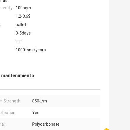
inos:
antity:
100sqm
1.2-3.6$
:
pallet
3-5days
TT
1000tons/years
o mantenimiento
t Strength:
850J/m
otection:
Yes
ial:
Polycarbonate