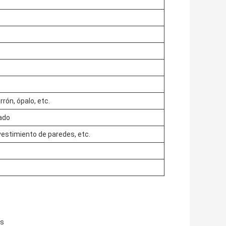
rrón, ópalo, etc.
ado
vestimiento de paredes, etc.
os