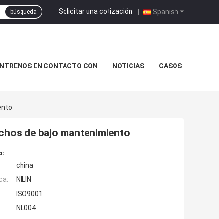
Solicitar una cotización
|
Spanish
búsqueda
NTRENOS EN CONTACTO CON
NOTICIAS
CASOS
ento
echos de bajo mantenimiento
o:
china
ca:
NILIN
ISO9001
NL004