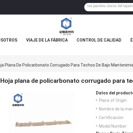
OSOTROS
VIAJE DE LA FÁBRICA
CONTROL DE CALIDAD
É
ja Plana De Policarbonato Corrugado Para Techos De Bajo Mantenimi
Hoja plana de policarbonato corrugado para t
Datos del product
Place of Origin:
Nombre de la mar
Certificación:
Model Number: