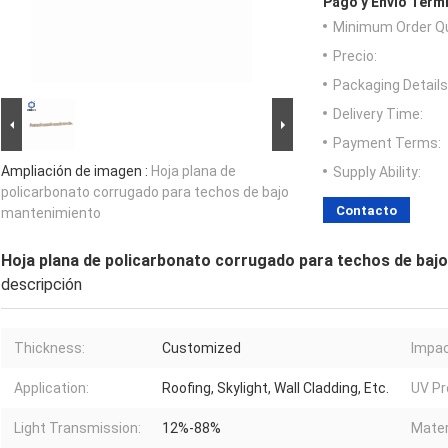
Pago y Envío Térm
Minimum Order Qu
Precio:
Packaging Details
Delivery Time:
Payment Terms:
Ampliación de imagen :
Hoja plana de
Supply Ability:
policarbonato corrugado para techos de bajo
Contacto
mantenimiento
Hoja plana de policarbonato corrugado para techos de baj
descripción
Thickness:
Customized
Impac
Application:
Roofing, Skylight, Wall Cladding, Etc.
UV Pr
Light Transmission:
12%-88%
Mater