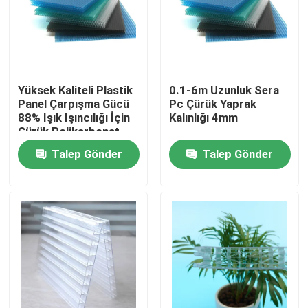
Ürünler
videos
Yüksek Kaliteli Plastik
0.1-6m Uzunluk Sera
Panel Çarpışma Gücü
Pc Çürük Yaprak
88% Işık Işıncılığı İçin
Kalınlığı 4mm
Katı Polikarbonat Levha
Çürük Polikarbonat
Yaprak
Talep Gönder
Talep Gönder
polikarbonat içi boş levha
Polikarbonat Kabartmalı Levha
Oluklu Polikarbonat Levha
Plastik Akrilik Levha