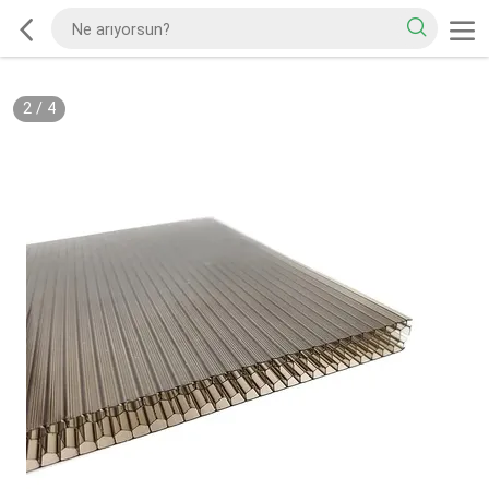
2
/
4