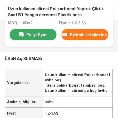
Uzun kullanım süresi Polikarbonat Yaprak Çürük
Sınıf B1 Yangın derecesi Plastik sera
MOQ：100m2
Fiyat：1.2-3.6$
En iyi fiyat
Bizimle iletişim kur
ÜRüN AçıKLAMASı
Uzun kullanım süresi Polikarbonat l
evha boş
Vurgulamak:
,
Sera polikarbonat tabakası boş
,
Uzun kullanım süresi pc boş levha
Ambalaj bilgileri
palet
Fiyat
1.2-3.6$