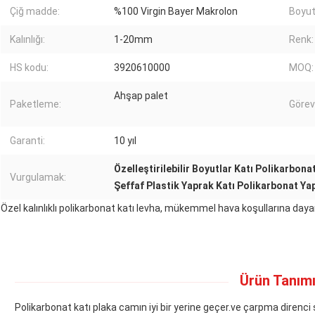
Çiğ madde:
%100 Virgin Bayer Makrolon
Boyut
Kalınlığı:
1-20mm
Renk:
HS kodu:
3920610000
MOQ:
Ahşap palet
Paketleme:
Görev
Garanti:
10 yıl
Özelleştirilebilir Boyutlar Katı Polikarbona
Vurgulamak:
Şeffaf Plastik Yaprak Katı Polikarbonat Ya
Özel kalınlıklı polikarbonat katı levha, mükemmel hava koşullarına daya
Ürün Tanımı
Polikarbonat katı plaka camın iyi bir yerine geçer.ve çarpma direnci