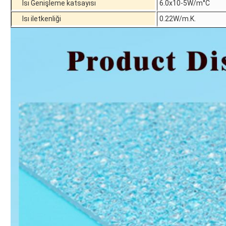
Isı Genişleme katsayısı
6.0x10-5W/m°C
Isı iletkenliği
0.22W/m.K.