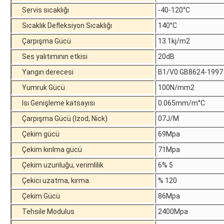
Servis sıcaklığı
-40-120°C
Sıcaklık Defleksiyon Sıcaklığı
140°C
Çarpışma Gücü
13.1kj/m2
Ses yalıtımının etkisi
20dB
Yangın derecesi
B1/V0 GB8624-1997
Yumruk Gücü
100N/mm2
Isı Genişleme katsayısı
0.065mm/m°C
Çarpışma Gücü (Izod, Nick)
07J/M
Çekim gücü
69Mpa
Çekim kırılma gücü
71Mpa
Çekim uzunluğu, verimlilik
6% 5
Çekici uzatma, kırma.
% 120
Çekim Gücü
86Mpa
Tehsile Modulus
2400Mpa