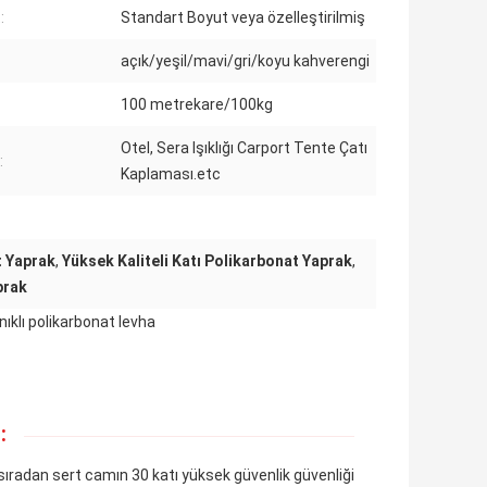
:
Standart Boyut veya özelleştirilmiş
açık/yeşil/mavi/gri/koyu kahverengi
100 metrekare/100kg
Otel, Sera Işıklığı Carport Tente Çatı
:
Kaplaması.etc
t Yaprak
,
Yüksek Kaliteli Katı Polikarbonat Yaprak
,
prak
nıklı polikarbonat levha
:
 sıradan sert camın 30 katı yüksek güvenlik güvenliği