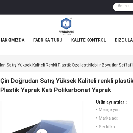
HAKKIMIZDA
FABRIKA TURU
KALITE KONTROL
BIZE ULA
an Satış Yüksek Kaliteli Renkli Plastik Özelleştirilebilir Boyutlar Şeffa
Çin Doğrudan Satış Yüksek Kaliteli renkli plastik
Plastik Yaprak Katı Polikarbonat Yaprak
Ürün ayrıntıları:
Menşe yeri:
Marka adı:
Sertifika: