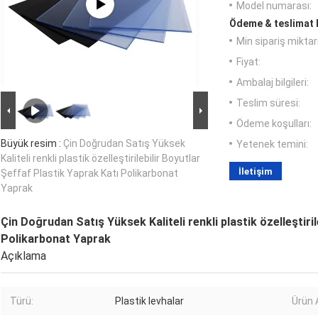
Model numarası:
Ödeme & teslimat k
Min sipariş miktarı
Fiyat:
Ambalaj bilgileri:
Teslim süresi:
Ödeme koşulları:
Büyük resim :
Çin Doğrudan Satış Yüksek
Yetenek temini:
Kaliteli renkli plastik özelleştirilebilir Boyutlar
İletişim
Şeffaf Plastik Yaprak Katı Polikarbonat
Yaprak
Çin Doğrudan Satış Yüksek Kaliteli renkli plastik özelleştiri
Polikarbonat Yaprak
Açıklama
Türü:
Plastik levhalar
Ürün 