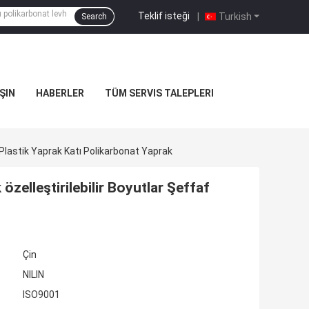
Teklif isteği
|
Turkish
Search
ŞIN
HABERLER
TÜM SERVIS TALEPLERI
f Plastik Yaprak Katı Polikarbonat Yaprak
 özelleştirilebilir Boyutlar Şeffaf
Çin
NILIN
ISO9001