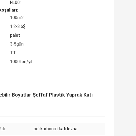
NL001
oşulları:
:
100m2
1.2-3.6$
palet
3-5gün
TT
1000ton/yıl
lebilir Boyutlar Şeffaf Plastik Yaprak Katı
Adı:
polikarbonat katı levha