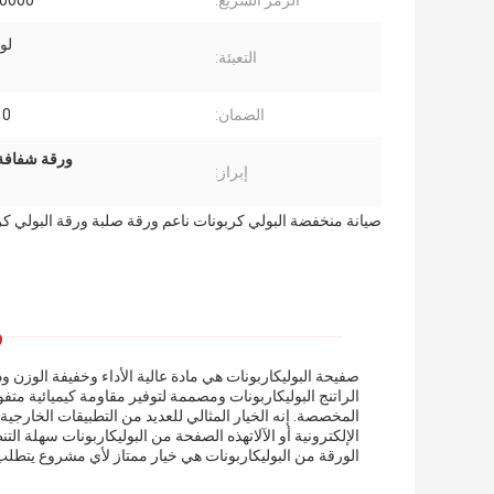
الرمز السريع:
0000
لو
التعبئة:
الضمان:
10 سن
ورقة شفافة م
إبراز:
صيانة منخفضة البولي كربونات ناعم ورقة صلبة ورقة البولي كر
و
صفيحة البوليكاربونات هي مادة عالية الأداء وخفيفة الوزن
الراتنج البوليكاربونات ومصممة لتوفير مقاومة كيميائية متف
المخصصة. إنه الخيار المثالي للعديد من التطبيقات الخارجي
الإلكترونية أو الآلاتهذه الصفحة من البوليكاربونات سهلة التن
الورقة من البوليكاربونات هي خيار ممتاز لأي مشروع يتطلب خ