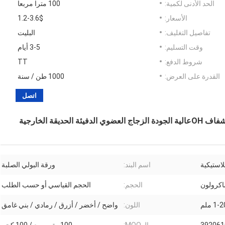
الحد الأدنى لكمية:
100 مترا مربعا
الأسعار:
1.2-3.6$
تفاصيل التغليف:
البليت
وقت التسليم:
3-5 أيام
شروط الدفع:
TT
القدرة على العرض:
1000 طن / سنة
اتصل
قة الخارجية
لاستيكية
اسم البند:
ورقة البولي الصلبة
الحجم:
الحجم القياسي أو حسب الطلب
1- ملم
اللون:
واضح / أخضر / أزرق / رمادي / بني غامق