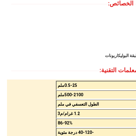
الخصائص:
قة البوليكاربونات
علمات التقنية:
0.5-25ملم
500-2100ملم
الطول التعسفي في ملم
1.2 غرام/م3
86-92%
-40-120 درجة مئوية