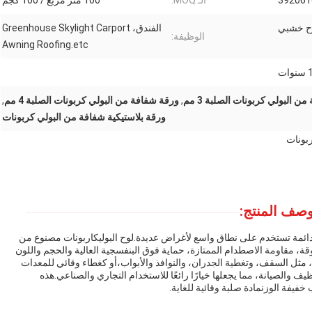
392061
الـ MOQ:
100 متر مربع / 100 كجم
ح خشبي
الفندق، Greenhouse Skylight Carport
الوظيفة:
Awning Roofing.etc
وات
ن البولي كربونات الصلبة 3 مم
,
ورقة شفافة من البولي كربونات الصلبة 4 مم
,
ورقة بلاستيكية شفافة من البولي كربونات
بونات
صف المنتج:
 ودائمة تستخدم على نطاق واسع لأغراض عديدة.لوح البوليكاربونات مصنوع من
وقة، مقاومة الاصطدام الممتازة، حماية فوق البنفسجية العالية والحجم واللون
ة، مثل السقف، وتغطية الجدران، والنوافذ والأبواب،أو كغطاء وقائي للمعدات
ظيف والصيانة، مما يجعلها خيارًا رائعًا للاستخدام التجاري والصناعي.هذه
فيفة الوزنمادة صلبة وقائية للغاية.