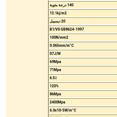
140 درجة مئوية
13.1kj/m2
20 ديسيبل
B1/V0 GB8624-1997
100N/mm2
0.065mm/m°C
07J/M
69Mpa
71Mpa
6.5٪
120%
86Mpa
2400Mpa
6.0x10-5W/m°C