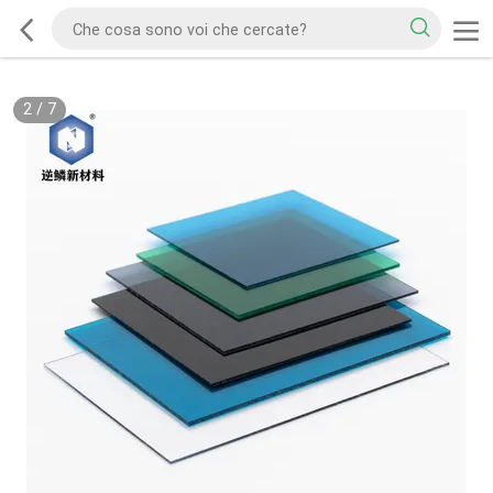
2
/
7