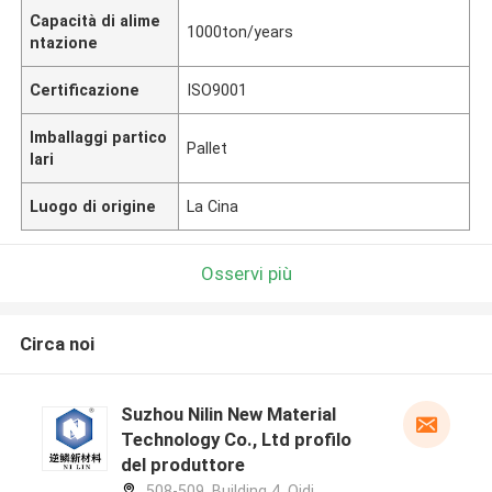
Capacità di alime
1000ton/years
ntazione
Certificazione
ISO9001
Imballaggi partico
Pallet
lari
Luogo di origine
La Cina
Osservi più
Circa noi
Suzhou Nilin New Material
Technology Co., Ltd profilo
del produttore
508-509, Building 4, Qidi