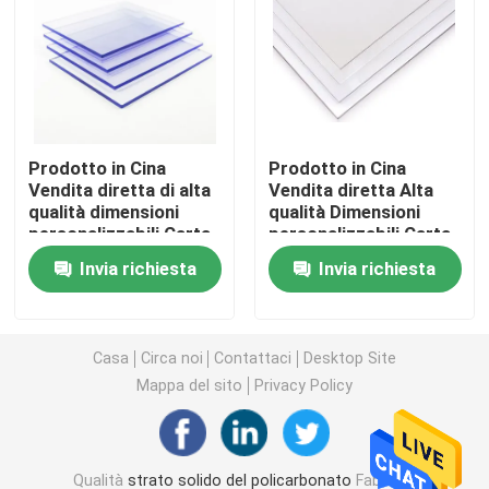
strato della cavità del policarbonato
Strato impresso policarbonato
Prodotto in Cina
Prodotto in Cina
Vendita diretta di alta
Vendita diretta Alta
strato ondulato del policarbonato
qualità dimensioni
qualità Dimensioni
personalizzabili Carta
personalizzabili Carta
di plastica
di plastica
Strato acrilico di plastica
Invia richiesta
Invia richiesta
trasparente Carta di
trasparente Carta di
policarbonato solido
policarbonato solido
Strato di plastica del PVC
Casa
Circa noi
Contattaci
Desktop Site
Mappa del sito
Privacy Policy
Rotolo di film del policarbonato
Strato del policarbonato del favo
Qualità
strato solido del policarbonato
Fabbrica