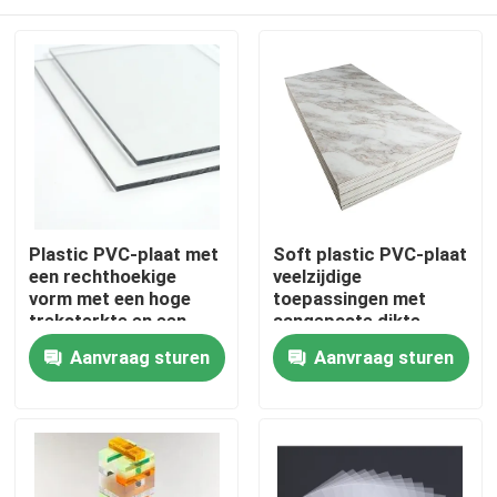
Plastic PVC-plaat met
Soft plastic PVC-plaat
een rechthoekige
veelzijdige
vorm met een hoge
toepassingen met
treksterkte en een
aangepaste dikte
glad oppervlak
Thuis
Aanvraag sturen
Aanvraag sturen
Over ons
Contacten