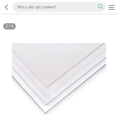
2
/
5