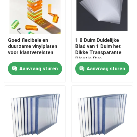
Producten
Video's
Goed flexibele en
1 8 Duim Duidelijke
duurzame vinylplaten
Blad van 1 Duim het
voor klantvereisten
Dikke Transparante
stevig polycarbonaatblad
Plastic Pvc
Aanvraag sturen
Aanvraag sturen
polycarbonaat hol blad
Polycarbonaat In reliëf gemaakt Blad
golfpolycarbonaatblad
Plastic Acrylblad