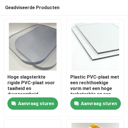
Geadviseerde Producten
Hoge slagsterkte
Plastic PVC-plaat met
rigide PVC-plaat voor
een rechthoekige
taaiheid en
vorm met een hoge
Thuis
duurzaamheid
treksterkte en een
glad oppervlak
Aanvraag sturen
Aanvraag sturen
Over ons
Contacten