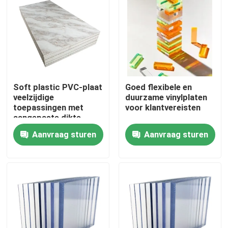
Producten
Video's
Soft plastic PVC-plaat
Goed flexibele en
stevig polycarbonaatblad
veelzijdige
duurzame vinylplaten
toepassingen met
voor klantvereisten
aangepaste dikte
polycarbonaat hol blad
Aanvraag sturen
Aanvraag sturen
Polycarbonaat In reliëf gemaakt Blad
golfpolycarbonaatblad
Plastic Acrylblad