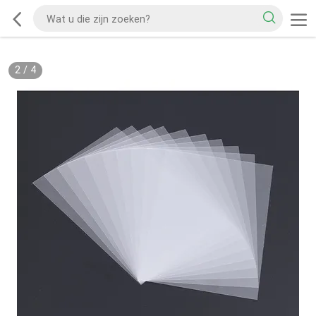
2
/
4