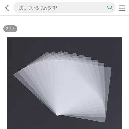
2
/
4