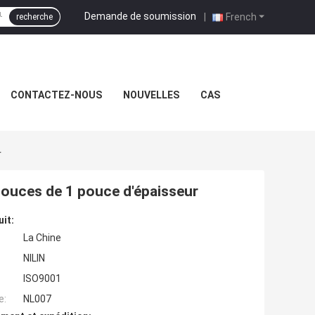
Demande de soumission
|
French
recherche
CONTACTEZ-NOUS
NOUVELLES
CAS
r
 pouces de 1 pouce d'épaisseur
uit:
La Chine
NILIN
ISO9001
e:
NL007