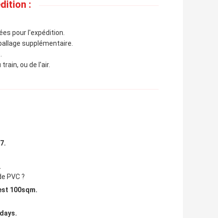
ition :
es pour l'expédition.
mballage supplémentaire.
.
ain, ou de l'air.
7.
.
 de PVC ?
 est 100sqm.
5days.