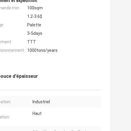
ment et expédition:
mande min:
100sqm
1.2-3.6$
ge:
Palette
3-5days
iement:
TTT
visionnement:
1000tons/years
 pouce d'épaisseur
cation:
Industriel
Haut
ation: