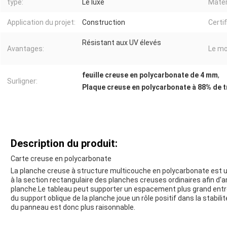
type:
Le luxe
Matér
Application du projet:
Construction
Certif
Résistant aux UV élevés
Avantages:
Le mo
feuille creuse en polycarbonate de 4 mm
,
Surligner:
Plaque creuse en polycarbonate à 88% de 
Description du produit:
Carte creuse en polycarbonate
La planche creuse à structure multicouche en polycarbonate est u
à la section rectangulaire des planches creuses ordinaires afin d'a
planche.Le tableau peut supporter un espacement plus grand entre 
du support oblique de la planche joue un rôle positif dans la stabili
du panneau est donc plus raisonnable.