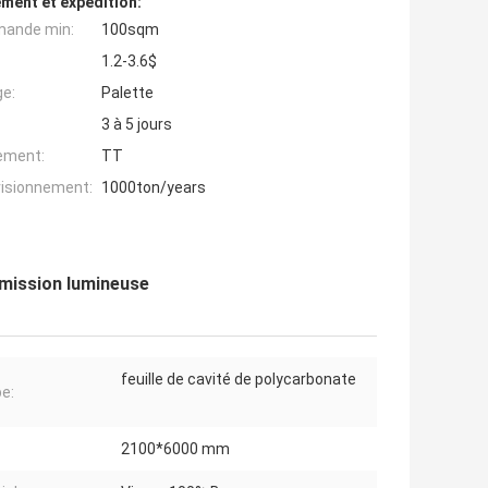
ment et expédition:
mande min:
100sqm
1.2-3.6$
ge:
Palette
3 à 5 jours
iement:
TT
visionnement:
1000ton/years
smission lumineuse
feuille de cavité de polycarbonate
pe:
2100*6000 mm