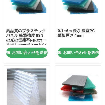
私達について
工場旅行
高品質のプラスチック
0.1~6m 長さ 温室PC
パネル 衝撃強度 88%
薄板厚さ 4mm
の光の伝播率内のホー
品質管理
ルポリカーボネートシ
ート
お問い合わせを送信
お問い合わせを送信
私達に連絡しなさい
ニュース
場合
固体ポリカーボネート シート