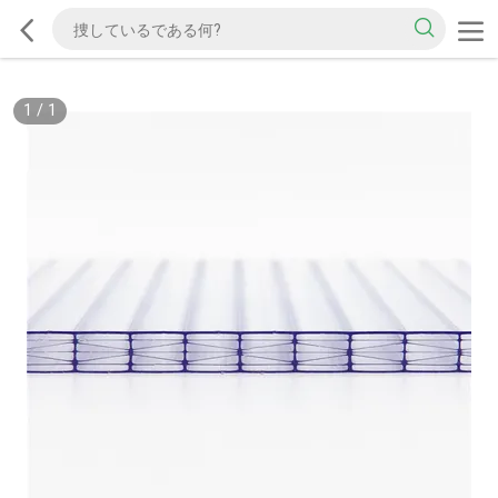
1
/
1