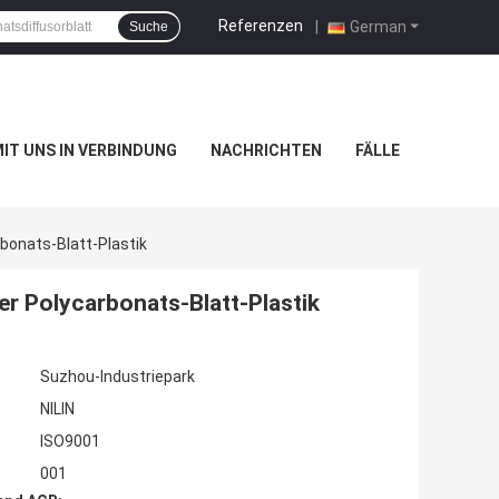
Referenzen
|
German
Suche
MIT UNS IN VERBINDUNG
NACHRICHTEN
FÄLLE
bonats-Blatt-Plastik
r Polycarbonats-Blatt-Plastik
Suzhou-Industriepark
NILIN
ISO9001
001