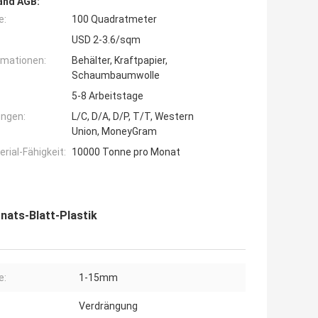
and AGB:
e:
100 Quadratmeter
USD 2-3.6/sqm
rmationen:
Behälter, Kraftpapier,
Schaumbaumwolle
5-8 Arbeitstage
ngen:
L/C, D/A, D/P, T/T, Western
Union, MoneyGram
ial-Fähigkeit:
10000 Tonne pro Monat
nats-Blatt-Plastik
e:
1-15mm
Verdrängung