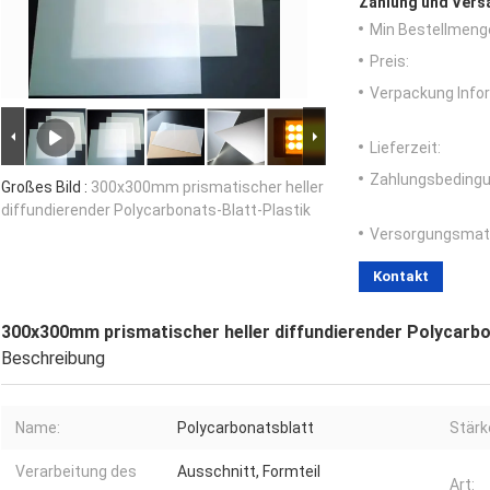
Zahlung und Vers
Min Bestellmeng
Preis:
Verpackung Info
Lieferzeit:
Zahlungsbedingu
Großes Bild :
300x300mm prismatischer heller
diffundierender Polycarbonats-Blatt-Plastik
Versorgungsmater
Kontakt
300x300mm prismatischer heller diffundierender Polycarbo
Beschreibung
Name:
Polycarbonatsblatt
Stärk
Verarbeitung des
Ausschnitt, Formteil
Art: