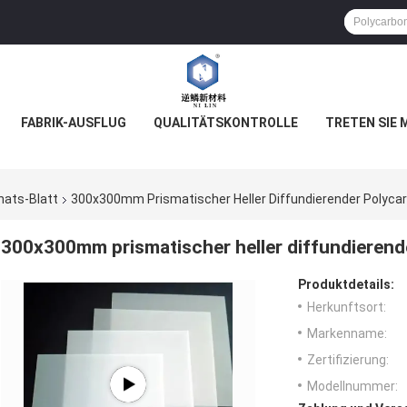
FABRIK-AUSFLUG
QUALITÄTSKONTROLLE
TRETEN SIE 
nats-Blatt
300x300mm Prismatischer Heller Diffundierender Polycar
300x300mm prismatischer heller diffundierende
Produktdetails:
Herkunftsort:
Markenname:
Zertifizierung:
Modellnummer: