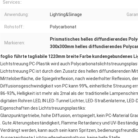
Services::
Anwendung:
Lighting&Sinage
Garan
Rohstoff::
Polycarbonat
Prismatisches helles diffundierendes Pol
Markieren:
300x300mm helles diffundierendes Polyca
foglio führte tagliabile 1220mm breite Farbe kundengebundenes L
Lichtstreuung PC-Plastik wird auch Polycarbonatslichtstreuungsplas
Lichtstreuung PC ist durch den Zusatz des hellen diffundierenden Mitt
Mitteloberfläche, die Spiegelreflexion, nach wiederholter Reflexion, den
Diffusionsgeschwindigkeit von PC kann 99%, einheitliche Streuung err
86-93%, Helligkeit ist mehr als 2mal als der traditionelle Lampenschirm
digitalen Rohren LED, IN LED-Tunnel Lichter, LED-Straßenlaterne, LED
Eigenschaften des Lichtstreuungsplastiks:
Glanzpunktgetriebe, hohe Diffusion, entspiegelt, kein PC-Material Gr
. Gute Alterungsbeständigkeit, Flamme Retardancy und UV-Beständigk
Verdrängt werden, kann auch sein kann Spritzen, bedienungsfreund
Ausgezeichnete Lichtquellegeheimhaltung, keine helle Stelle.