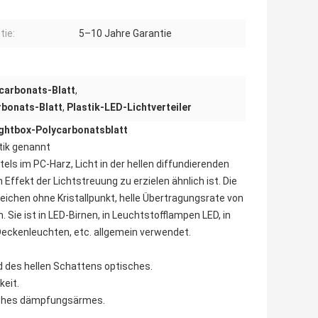
tie:
5–10 Jahre Garantie
ycarbonats-Blatt
,
rbonats-Blatt
,
Plastik-LED-Lichtverteiler
ightbox-Polycarbonatsblatt
tik genannt
els im PC-Harz, Licht in der hellen diffundierenden
 Effekt der Lichtstreuung zu erzielen ähnlich ist. Die
eichen ohne Kristallpunkt, helle Übertragungsrate von
. Sie ist in LED-Birnen, in Leuchtstofflampen LED, in
-Deckenleuchten, etc. allgemein verwendet.
ad des hellen Schattens optisches.
eit.
liches dämpfungsärmes.