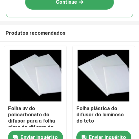
Continue
Produtos recomendados
Casa
Folha uv do
Folha plástica do
policarbonato do
difusor do luminoso
Quem Somos
difusor para a folha
do teto
clara do difusor do
policarbonato da
Enviar inquérito
Enviar inquérito
Contatos