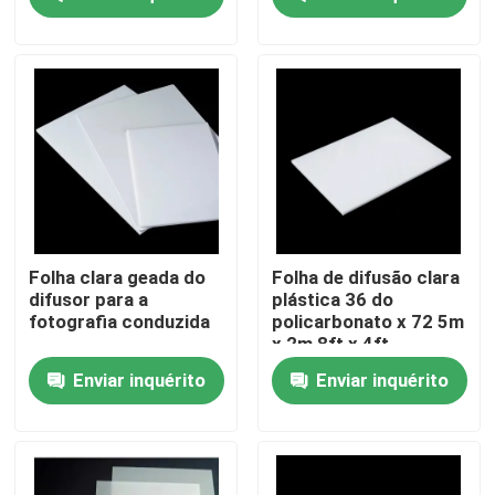
lâmpada
Produtos
Vídeos
folha contínua do policarbonato
folha da cavidade do policarbonato
Folha clara geada do
Folha de difusão clara
difusor para a
plástica 36 do
fotografia conduzida
policarbonato x 72 5m
Folha gravada policarbonato
x 2m 8ft x 4ft
Enviar inquérito
Enviar inquérito
folha ondulada do policarbonato
Folha acrílica plástica