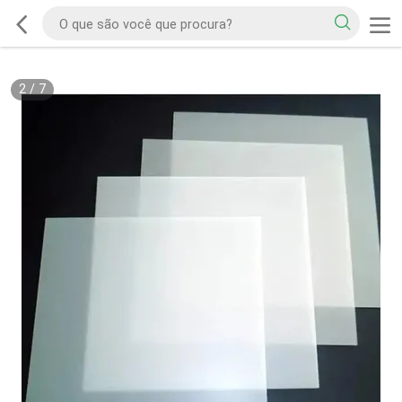
2
/
7