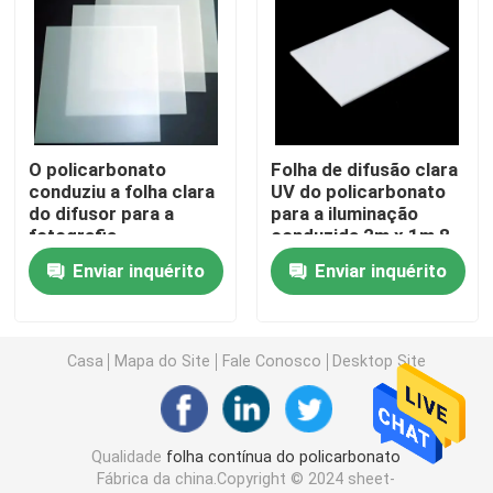
Folha plástica do PVC
Rolo de filme do policarbonato
O policarbonato
Folha de difusão clara
conduziu a folha clara
UV do policarbonato
Folha do policarbonato do favo de mel
do difusor para a
para a iluminação
fotografia
conduzida 2m x 1m 8
x 4
Folha tripla do policarbonato da camada
Enviar inquérito
Enviar inquérito
folha da cavidade do PC
Casa
Mapa do Site
Fale Conosco
Desktop Site
Folha geada do policarbonato
Qualidade
folha contínua do policarbonato
Folha de difusão clara do policarbonato
Fábrica da china.Copyright © 2024 sheet-