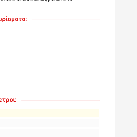
ωρίσματα:
ετροι: