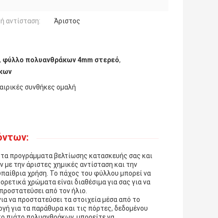
ή αντίσταση:
Άριστος
,
φύλλο πολυανθράκων 4mm στερεό
,
κων
αιρικές συνθήκες ομαλή
όντων:
α τα προγράμματα βελτίωσης κατασκευής σας και
 με την άριστες χημικές αντίσταση και την
 υπαίθρια χρήση. Το πάχος του φύλλου μπορεί να
ρετικά χρώματα είναι διαθέσιμα για σας για να
 προστατεύσει από τον ήλιο.
α να προστατεύσει τα στοιχεία μέσα από το
λογή για τα παράθυρα και τις πόρτες, δεδομένου
 το πιάτο πολυανθράκων, μπορείτε να