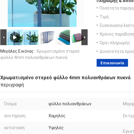
Πληρωμής & Αποσ
Ποσότητα παραγγ
Τιμή:
Συσκευασία λεπτ
Χρόνος παράδοση
Όροι πληρωμής:
Μεγάλες Εικόνας :
Χρωματισμένο στερεό
Δυνατότητα προ
φύλλο 4mm πολυανθράκων πυκνά
Επικοινωνία
Χρωματισμένο στερεό φύλλο 4mm πολυανθράκων πυκνά
περιγραφή
Όνομα:
φύλλο πολυανθράκων
Μορφ
συντήρηση:
Χαμηλός
Εκτίμ
αντίσταση
Υψηλός
Εγκα