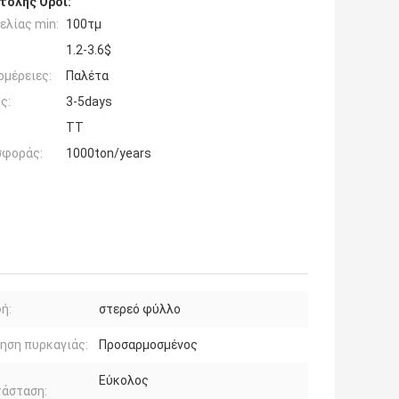
τολής Όροι:
ελίας min:
100τμ
1.2-3.6$
ομέρειες:
Παλέτα
ς:
3-5days
TT
σφοράς:
1000ton/years
ή:
στερεό φύλλο
ηση πυρκαγιάς:
Προσαρμοσμένος
Εύκολος
τάσταση: