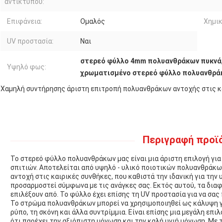
αντίκτυπου:
Επιφάνεια:
Ομαλός
Χημικ
UV προστασία:
Ναι
στερεό φύλλο 4mm πολυανθράκων πυκνά
Υψηλό φως:
χρωματισμένο στερεό φύλλο πολυανθρά
Χαμηλή συντήρησης άριστη επιτροπή πολυανθράκων αντοχής στις κ
Περιγραφή προϊ
Το στερεό φύλλο πολυανθράκων μας είναι μια άριστη επιλογή γι
σπιτιών. Αποτελείται από υψηλό - υλικό ποιοτικών πολυανθράκων
αντοχή στις καιρικές συνθήκες, που καθιστά την ιδανική για την
προσαρμοστεί σύμφωνα με τις ανάγκες σας. Εκτός αυτού, τα διαφο
επιλέξουν από. Το φύλλο έχει επίσης τη UV προστασία για να σας
Το στρώμα πολυανθράκων μπορεί να χρησιμοποιηθεί ως κάλυψη γι
ρύπο, τη σκόνη και άλλα συντρίμμια. Είναι επίσης μια μεγάλη επι
ότι παρέχει την αξιόπιστη μόνωση και την καλή υγιή μόνωση. Με