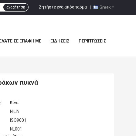
Ζητήστε ένα απόσπασμα
|
Greek
αναζήτηση
ΕΛΆΤΕ ΣΕ ΕΠΑΦΉ ΜΕ
ΕΙΔΉΣΕΙΣ
ΠΕΡΙΠΤΏΣΕΙΣ
ράκων πυκνά
:
Κίνα
NILIN
ISO9001
NL001