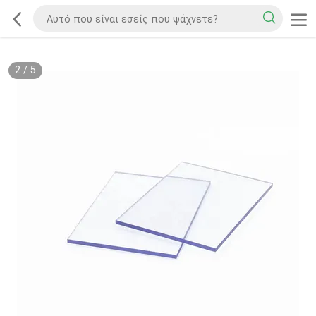
2
/
5