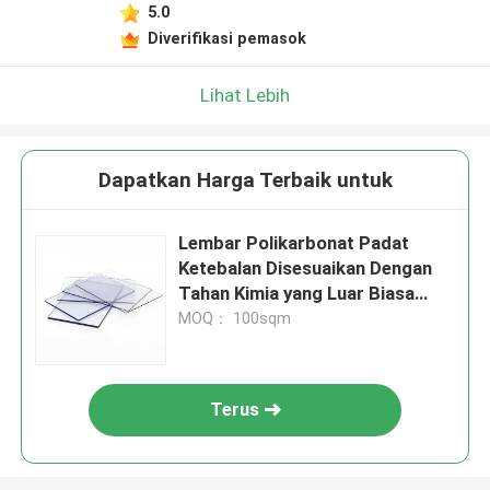
5.0
Diverifikasi pemasok
Lihat Lebih
Dapatkan Harga Terbaik untuk
Lembar Polikarbonat Padat
Ketebalan Disesuaikan Dengan
Tahan Kimia yang Luar Biasa
Lembar Plastik
MOQ： 100sqm
Terus