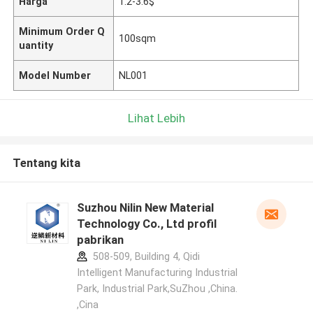
Harga
1.2-3.6$
Minimum Order Q
100sqm
uantity
Model Number
NL001
Lihat Lebih
Tentang kita
Suzhou Nilin New Material
Technology Co., Ltd profil
pabrikan
508-509, Building 4, Qidi
Intelligent Manufacturing Industrial
Park, Industrial Park,SuZhou ,China.
,Cina