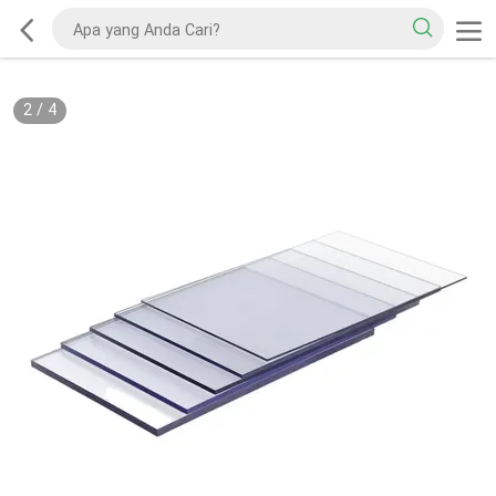
2
/
4