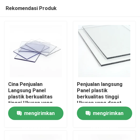
Rekomendasi Produk
Cina Penjualan
Penjualan langsung
Langsung Panel
Panel plastik
plastik berkualitas
berkualitas tinggi
Rumah
tinggi Ukuran yang
Ukuran yang dapat
dapat disesuaikan
disesuaikan Lembar
mengirimkan
mengirimkan
Lembar plastik
plastik transparan
Produk
transparan Lembar
Lembar polikarbonat
permintaan
permintaan
polikarbonat padat
padat
Video