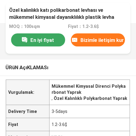
Özel kalınlıklı katı polikarbonat levhası ve
mükemmel kimyasal dayanıklılıklı plastik levha
MOQ：100sqm
Fiyat：1.2-3.6$
En iyi fiyat
Bizimle iletişim kur
ÜRüN AçıKLAMASı
Mükemmel Kimyasal Direnci Polyka
Vurgulamak:
rbonat Yaprak
,
Özel Kalınlıklı Polykarbonat Yaprak
Delivery Time
3-5days
Fiyat
1.2-3.6$