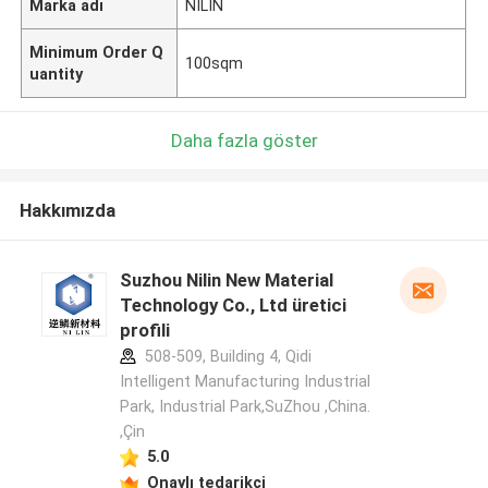
Marka adı
NILIN
Minimum Order Q
100sqm
uantity
Daha fazla göster
Hakkımızda
Suzhou Nilin New Material
Technology Co., Ltd üretici
profili
508-509, Building 4, Qidi
Intelligent Manufacturing Industrial
Park, Industrial Park,SuZhou ,China.
,Çin
5.0
Onaylı tedarikçi