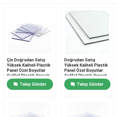
Çin Doğrudan Satış
Doğrudan Satış
Yüksek Kaliteli Plastik
Yüksek Kaliteli Plastik
Panel Özel Boyutlar
Panel Özel Boyutlar
Şeffaf Plastik Yaprak
Şeffaf Plastik Yaprak
Katı Polikarbonat
Katı Polikarbonat
Ana sayfa
Talep Gönder
Talep Gönder
Yaprak
Yaprak
Hakkımızda
Kişiler