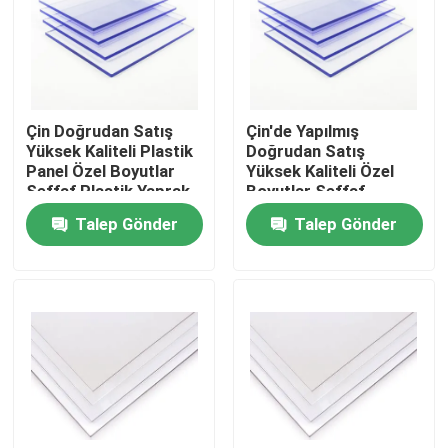
Ürünler
videos
Çin Doğrudan Satış
Çin'de Yapılmış
Yüksek Kaliteli Plastik
Doğrudan Satış
Panel Özel Boyutlar
Yüksek Kaliteli Özel
Katı Polikarbonat Levha
Şeffaf Plastik Yaprak
Boyutlar Şeffaf
Katı Polikarbonat
Plastik Yaprak Katı
Talep Gönder
Talep Gönder
Yaprak
Polikarbonat Yaprak
polikarbonat içi boş levha
Polikarbonat Kabartmalı Levha
Oluklu Polikarbonat Levha
Plastik Akrilik Levha