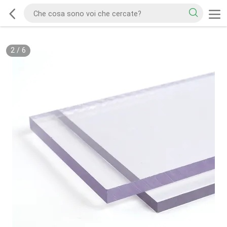
2
/
6