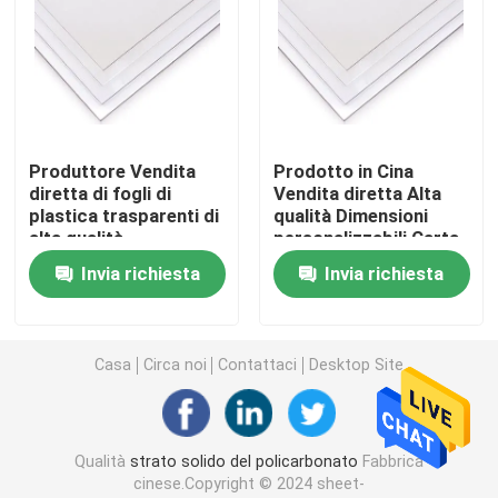
Strato di plastica del PVC
Rotolo di film del policarbonato
Produttore Vendita
Prodotto in Cina
diretta di fogli di
Vendita diretta Alta
Strato del policarbonato del favo
plastica trasparenti di
qualità Dimensioni
alta qualità
personalizzabili Carta
di plastica
Strato triplo del policarbonato di strato
Invia richiesta
Invia richiesta
trasparente Carta di
policarbonato solido
strato della cavità del pc
Casa
Circa noi
Contattaci
Desktop Site
Strato glassato del policarbonato
Qualità
strato solido del policarbonato
Fabbrica
Strato di diffusione leggero del policarbonato
cinese.Copyright © 2024 sheet-