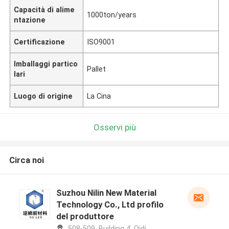
Capacità di alime
1000ton/years
ntazione
Certificazione
ISO9001
Imballaggi partico
Pallet
lari
Luogo di origine
La Cina
Osservi più
Circa noi
Suzhou Nilin New Material
Technology Co., Ltd profilo
del produttore
508-509, Building 4, Qidi