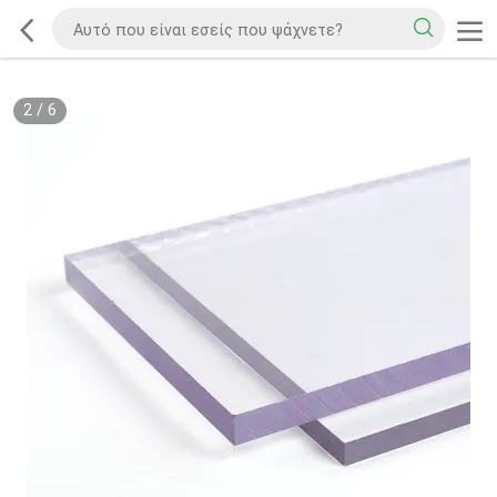
2
/
6