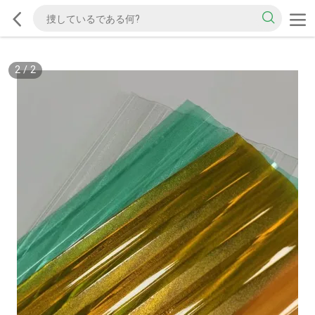
2
/
2