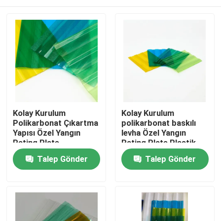
Kolay Kurulum
Kolay Kurulum
Polikarbonat Çıkartma
polikarbonat baskılı
Yapısı Özel Yangın
levha Özel Yangın
Rating Plate
Rating Plate Plastik
Polikarbonat Plastik
Ana sayfa
Talep Gönder
Talep Gönder
Rpll
Hakkımızda
Kişiler