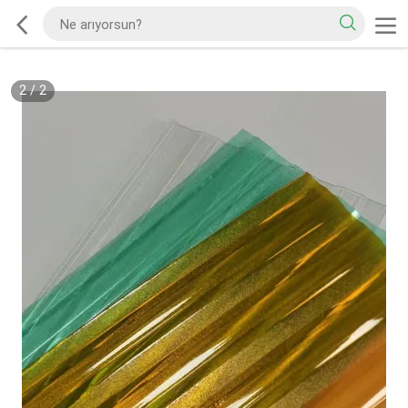
2
/
2