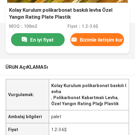
Kolay Kurulum polikarbonat baskılı levha Özel
Yangın Rating Plate Plastik
MOQ：100m2
Fiyat：1.2-3.6$
En iyi fiyat
Bizimle iletişim kur
ÜRüN AçıKLAMASı
Kolay Kurulum polikarbonat baskılı l
evha
Vurgulamak:
,
Polikarbonat Kabartmalı Levha
,
Özel Yangın Rating Plağı Plastik
Ambalaj bilgileri
palet
Fiyat
1.2-3.6$