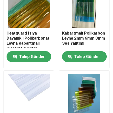
Ürünler
videos
Heatguard Isıya
Kabartmalı Polikarbon
Dayanıklı Polikarbonat
Levha 2mm 6mm 8mm
Levha Kabartmalı
Ses Yalıtımı
Katı Polikarbonat Levha
Plastik Levhalar
Talep Gönder
Talep Gönder
polikarbonat içi boş levha
Polikarbonat Kabartmalı Levha
Oluklu Polikarbonat Levha
Plastik Akrilik Levha