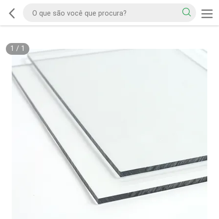
1
/
1