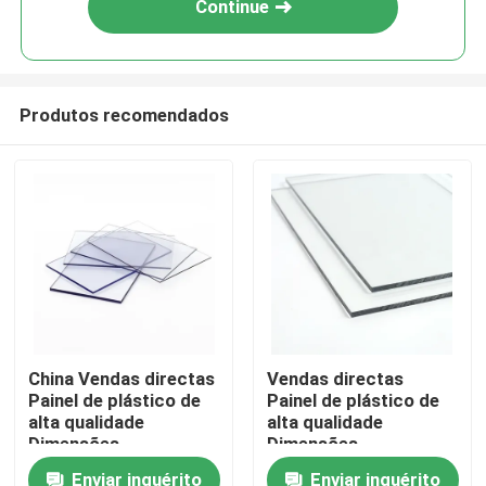
Continue
Produtos recomendados
Casa
China Vendas directas
Vendas directas
Painel de plástico de
Painel de plástico de
Produtos
alta qualidade
alta qualidade
Dimensões
Dimensões
personalizáveis Folha
personalizáveis Folha
Enviar inquérito
Enviar inquérito
vídeos