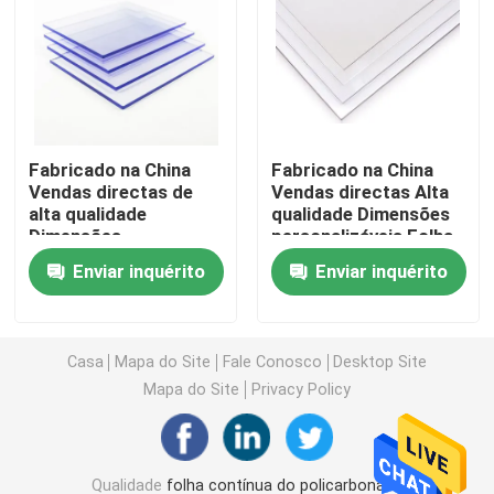
folha da cavidade do policarbonato
Folha gravada policarbonato
Fabricado na China
Fabricado na China
Vendas directas de
Vendas directas Alta
folha ondulada do policarbonato
alta qualidade
qualidade Dimensões
Dimensões
personalizáveis Folha
personalizáveis Folha
de plástico
Folha acrílica plástica
Enviar inquérito
Enviar inquérito
de plástico
transparente Folha
transparente Folha
sólida de
sólida de
policarbonato
Folha plástica do PVC
policarbonato
Casa
Mapa do Site
Fale Conosco
Desktop Site
Mapa do Site
Privacy Policy
Rolo de filme do policarbonato
Folha do policarbonato do favo de mel
Qualidade
folha contínua do policarbonato