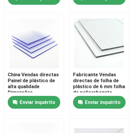
de plástico
de plástico
transparente Folha de
transparente Folha de
policarbonato sólido
policarbonato sólido
Sobre nós
Excursão da fábrica
Controle da qualidade
Contacte-nos
China Vendas directas
Fabricante Vendas
Painel de plástico de
directas de folha de
alta qualidade
plástico de 6 mm folha
Notícia
Dimensões
de policarbonato
personalizáveis Folha
sólido
Enviar inquérito
Enviar inquérito
de plástico
transparente Folha de
Casos
policarbonato sólido
folha contínua do policarbonato