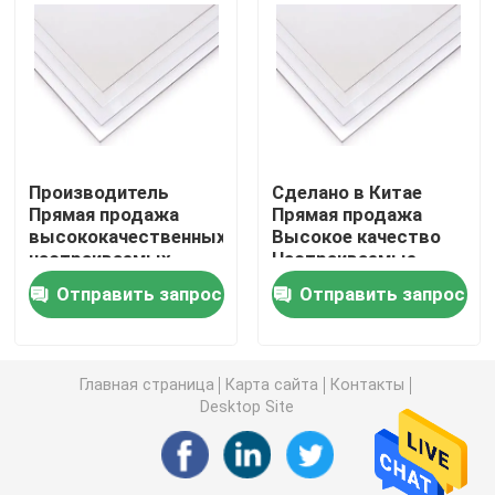
поликарбонатный
лист
лист
Пластиковый лист PVC
Крен фильма поликарбоната
Производитель
Сделано в Китае
Лист поликарбоната сота
Прямая продажа
Прямая продажа
высококачественных
Высокое качество
настраиваемых
Настраиваемые
Тройной лист поликарбоната слоя
размеров
размеры
Отправить запрос
Отправить запрос
Прозрачный
Прозрачный
пластиковый лист
пластиковый лист
лист полости ПК
Твердый
Твердый
поликарбонатный
поликарбонатный
Главная страница
Карта сайта
Контакты
лист
лист
Замороженный лист поликарбоната
Desktop Site
Светлый отражая лист поликарбоната