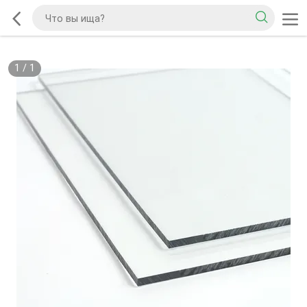
1
/
1