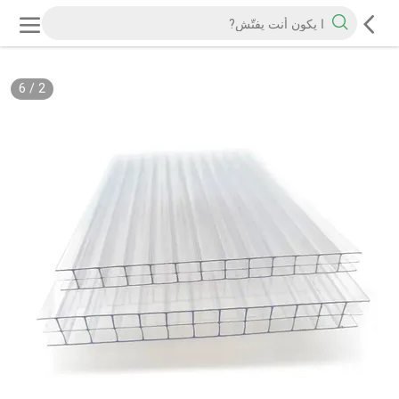
6
/
2