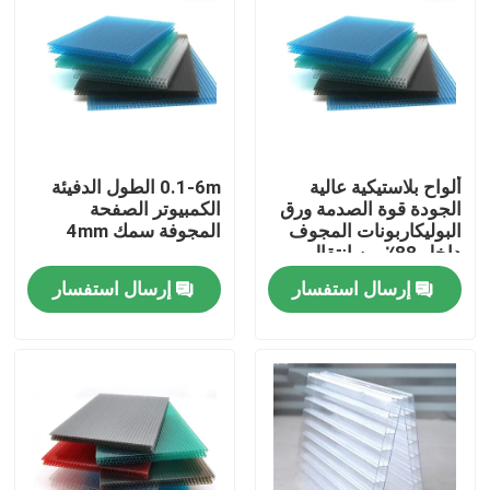
حول بنا
جولة في المعمل
ألواح بلاستيكية عالية
0.1-6m الطول الدفيئة
ضبط الجودة
الجودة قوة الصدمة ورق
الكمبيوتر الصفحة
البوليكاربونات المجوف
المجوفة سمك 4mm
داخل 88٪ من انتقال
اتصل بنا
الضوء
إرسال استفسار
إرسال استفسار
أخبار
جميع القضايا
ورقة البولي الصلبة