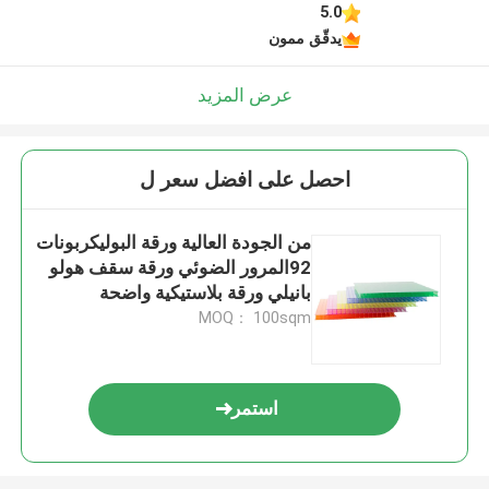
5.0
يدقّق ممون
عرض المزيد
احصل على افضل سعر ل
من الجودة العالية ورقة البوليكربونات
92المرور الضوئي ورقة سقف هولو
بانيلي ورقة بلاستيكية واضحة
MOQ： 100sqm
استمر