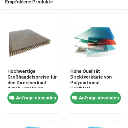
Empfohlene Produkte
Hochwertige
Hohe Qualität
Großhandelspreise für
Direktverkäufe von
den Direktverkauf
Polycarbonat
durch Hersteller
Hohlblatt-
Haus
Polycarbonat-
Kunststoffplatten
Anfrage absenden
Anfrage absenden
Hohlblech mit 88%
Gewächshaus
Lichtdurchlässigkeit
Sonnenschirmplatten
Produkte
Videos