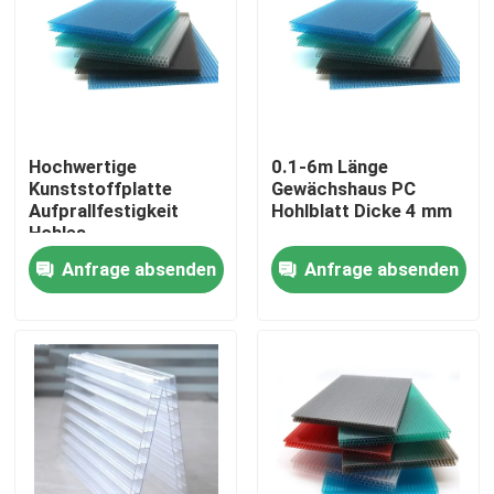
Über uns
Fabrik-Ausflug
Hochwertige
0.1-6m Länge
Kunststoffplatte
Gewächshaus PC
Qualitätskontrolle
Aufprallfestigkeit
Hohlblatt Dicke 4 mm
Hohles
Polycarbonatblatt
Anfrage absenden
Anfrage absenden
Treten Sie mit uns in Verbindung
Lichtdurchlässigkeit
88%
Nachrichten
Fälle
festes Polycarbonatsblatt