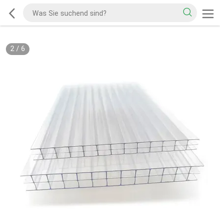
2
/
6