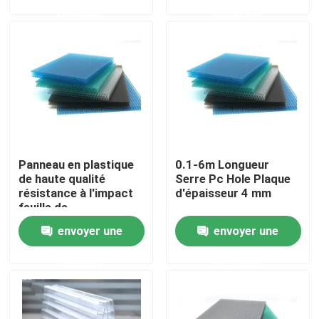
88% de transmission
demande
demande
de la lumière
Au sujet de nous
Visite d'usine
Contrôle de qualité
Panneau en plastique
0.1-6m Longueur
Contactez-nous
de haute qualité
Serre Pc Hole Plaque
résistance à l'impact
d'épaisseur 4 mm
feuille de
Nouvelles
polycarbonate creuse
envoyer une
envoyer une
à 88% de transmission
de la lumière
demande
demande
Cas
feuille solide de polycarbonate