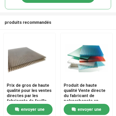
produits recommandés
Maison
Prix de gros de haute
Produit de haute
qualité pour les ventes
qualité Vente directe
directes par les
du fabricant de
Produits
fabricants de feuille
polycarbonate en
creuse en
feuille creuse en
envoyer une
envoyer une
polycarbonate avec
plastique
vidéos