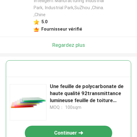
Intelligent Manufacturing Industrial
Park, Industrial Park,SuZhou ,China.
,Chine
5.0
Fournisseur vérifié
Regardez plus
Une feuille de polycarbonate de
haute qualité 92transmittance
lumineuse feuille de toiture
Pannelli creuse
MOQ： 100sqm
Continuer