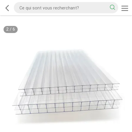
2
/
6