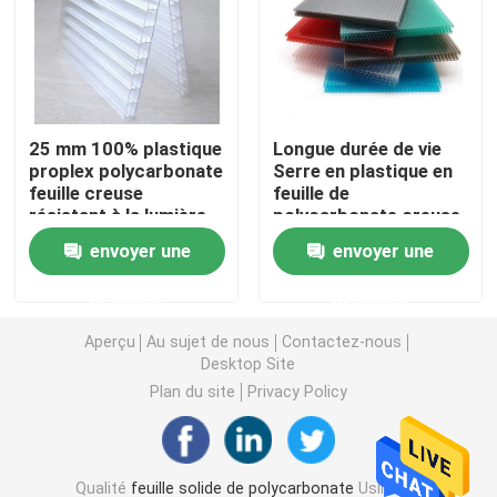
feuille de cavité de polycarbonate
Feuille de relief par polycarbonate
25 mm 100% plastique
Longue durée de vie
proplex polycarbonate
Serre en plastique en
feuille creuse
feuille de
feuille ondulée de polycarbonate
résistant à la lumière
polycarbonate creuse
UV
de classe B1
envoyer une
envoyer une
Feuille acrylique en plastique
demande
demande
Feuille en plastique de PVC
Aperçu
Au sujet de nous
Contactez-nous
Desktop Site
Plan du site
Privacy Policy
Petit pain de film de polycarbonate
Feuille de polycarbonate de nid d'abeilles
Qualité
feuille solide de polycarbonate
Usine De