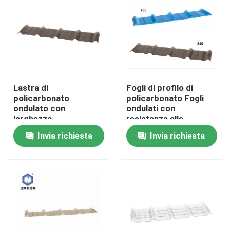
Prodotti
Video
Lastra di
Fogli di profilo di
strato solido del policarbonato
policarbonato
policarbonato Fogli
ondulato con
ondulati con
larghezza
resistenza alla
strato della cavità del policarbonato
personalizzata e
temperatura -40C-
Invia richiesta
Invia richiesta
protezione UV
120C
Strato impresso policarbonato
strato ondulato del policarbonato
Strato acrilico di plastica