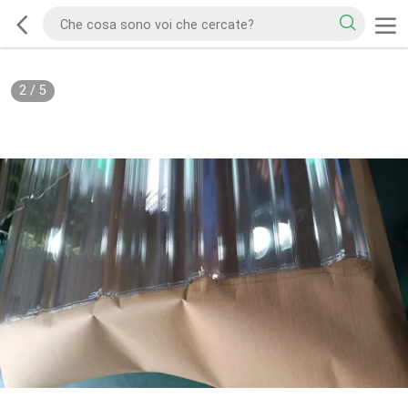
2
/
5