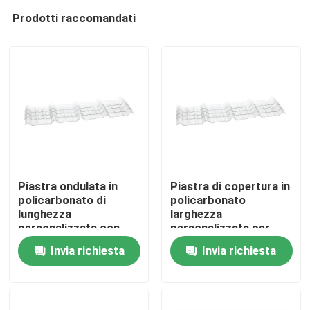
Prodotti raccomandati
Piastra ondulata in
Piastra di copertura in
policarbonato di
policarbonato
lunghezza
larghezza
Casa
personalizzata con
personalizzata per
elevata trasmissione
edifici residenziali
Invia richiesta
Invia richiesta
luminosa 12% - 88%
Chi siamo
Contatti