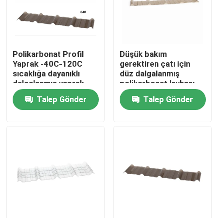
Hakkımızda
Polikarbonat Profil
Düşük bakım
Fabrika turu
Yaprak -40C-120C
gerektiren çatı için
sıcaklığa dayanıklı
düz dalgalanmış
dalgalanmış yaprak
polikarbonat levhası
Kalite kontrol
Talep Gönder
Talep Gönder
Bize ulaşın
Haberler
Tüm servis talepleri
Katı Polikarbonat Levha