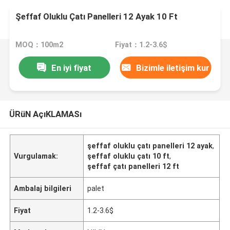
Şeffaf Oluklu Çatı Panelleri 12 Ayak 10 Ft
MOQ：100m2
Fiyat：1.2-3.6$
En iyi fiyat
Bizimle iletişim kur
ÜRüN AçıKLAMASı
şeffaf oluklu çatı panelleri 12 ayak
,
Vurgulamak:
şeffaf oluklu çatı 10 ft
,
şeffaf çatı panelleri 12 ft
Ambalaj bilgileri
palet
Fiyat
1.2-3.6$