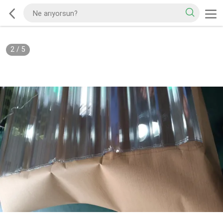
2
/
5