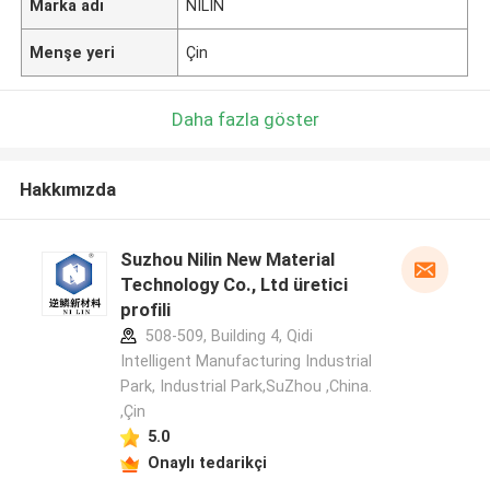
Marka adı
NILIN
Menşe yeri
Çin
Daha fazla göster
Hakkımızda
Suzhou Nilin New Material
Technology Co., Ltd üretici
profili
508-509, Building 4, Qidi
Intelligent Manufacturing Industrial
Park, Industrial Park,SuZhou ,China.
,Çin
5.0
Onaylı tedarikçi