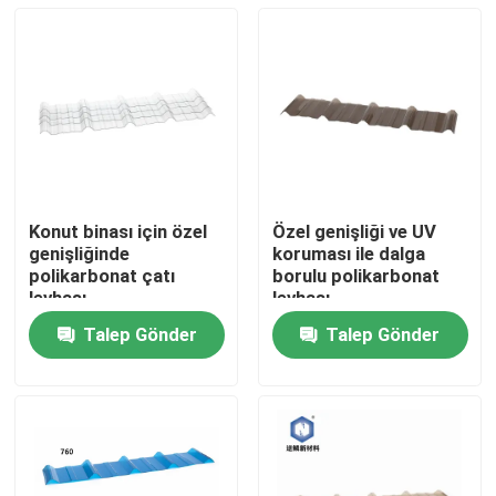
Konut binası için özel
Özel genişliği ve UV
genişliğinde
koruması ile dalga
polikarbonat çatı
borulu polikarbonat
levhası
levhası
Talep Gönder
Talep Gönder
Ana sayfa
Ürünler
VİDEOLAR