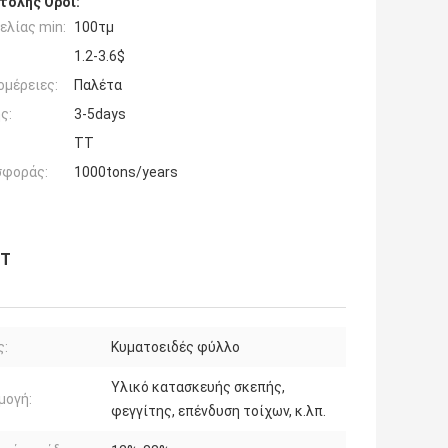
τολής Όροι:
ελίας min:
100τμ
1.2-3.6$
ομέρειες:
Παλέτα
ς:
3-5days
TT
σφοράς:
1000tons/years
FT
ς:
Κυματοειδές φύλλο
Υλικό κατασκευής σκεπής,
μογή:
φεγγίτης, επένδυση τοίχων, κ.λπ.