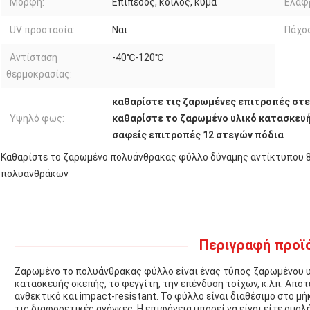
Μορφή:
Επίπεδος, κοίλος, κύμα
Ελαφρ
UV προστασία:
Ναι
Πάχος
Αντίσταση
-40℃-120℃
θερμοκρασίας:
καθαρίστε τις ζαρωμένες επιτροπές στε
Υψηλό φως:
καθαρίστε το ζαρωμένο υλικό κατασκευή
σαφείς επιτροπές 12 στεγών πόδια
Καθαρίστε το ζαρωμένο πολυάνθρακας φύλλο δύναμης αντίκτυπου 
πολυανθράκων
Περιγραφή προϊ
Ζαρωμένο το πολυάνθρακας φύλλο είναι ένας τύπος ζαρωμένου υλ
κατασκευής σκεπής, το φεγγίτη, την επένδυση τοίχων, κ.λπ. Απο
ανθεκτικό και impact-resistant. Το φύλλο είναι διαθέσιμο στο μή
τις διαφορετικές ανάγκες. Η επιφάνεια μπορεί να είναι είτε ομαλ