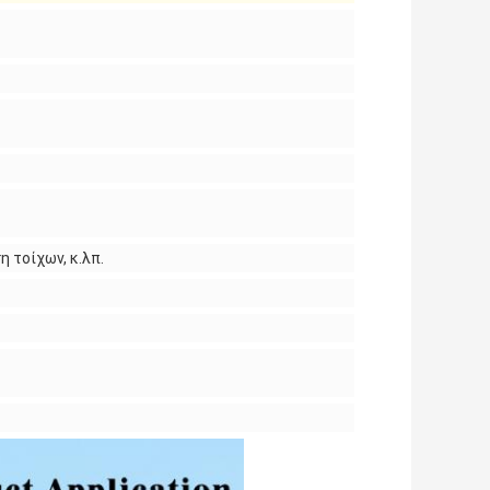
 τοίχων, κ.λπ.