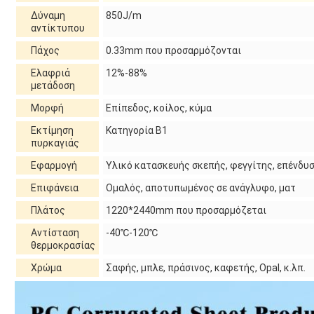
Δύναμη
850J/m
αντίκτυπου
Πάχος
0.33mm που προσαρμόζονται
Ελαφριά
12%-88%
μετάδοση
Μορφή
Επίπεδος, κοίλος, κύμα
Εκτίμηση
Κατηγορία B1
πυρκαγιάς
Εφαρμογή
Υλικό κατασκευής σκεπής, φεγγίτης, επένδυση
Επιφάνεια
Ομαλός, αποτυπωμένος σε ανάγλυφο, ματ
Πλάτος
1220*2440mm που προσαρμόζεται
Αντίσταση
-40℃-120℃
θερμοκρασίας
Χρώμα
Σαφής, μπλε, πράσινος, καφετής, Opal, κ.λπ.