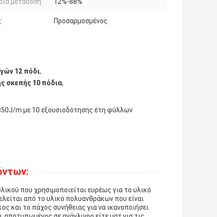
ιά μετάδοση:
12%-88%
:
Προσαρμοσμένος
γών 12 πόδι
,
ς σκεπής 10 πόδια
,
850J/m με 10 εξουσιοδότησης έτη φύλλων
όντων:
ικού που χρησιμοποιείται ευρέως για το υλικό
τελείται από το υλικό πολυανθράκων που είναι
κος και το πάχος συνήθειας για να ικανοποιήσει
ή, αποτυπωμένος σε ανάγλυφο είτε ματ για τις