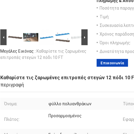
Πληρωμής & Αποσ
Ποσότητα παραγγ
Τιμή:
Συσκευασία λεπτ
Χρόνος παράδοση
Όροι πληρωμής:
Μεγάλες Εικόνας :
Καθαρίστε τις ζαρωμένες
Δυνατότητα προ
επιτροπές στεγών 12 πόδι 10 FT
Επικοινωνία
Καθαρίστε τις ζαρωμένες επιτροπές στεγών 12 πόδι 10 
περιγραφή
Όνομα:
φύλλο πολυανθράκων
Τύπο
Προσαρμοσμένος
Πλάτος:
Εφαρ