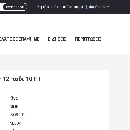
Ζητήστε ένα απόσπασμα
|
Greek
αναζήτηση
ΕΛΆΤΕ ΣΕ ΕΠΑΦΉ ΜΕ
ΕΙΔΉΣΕΙΣ
ΠΕΡΙΠΤΏΣΕΙΣ
 12 πόδι 10 FT
:
Κίνα
NILIN
ISO9001
NL004