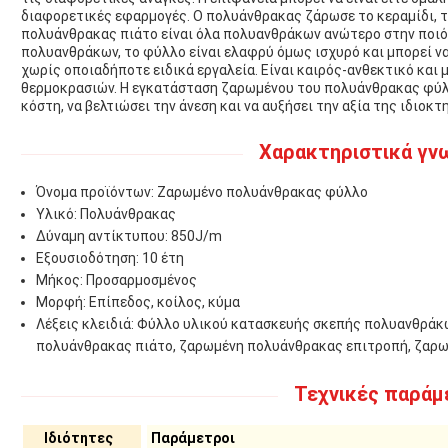
διαφορετικές εφαρμογές. Ο πολυάνθρακας ζάρωσε το κεραμίδι, τ
πολυάνθρακας πιάτο είναι όλα πολυανθράκων ανώτερο στην ποιότ
πολυανθράκων, το φύλλο είναι ελαφρύ όμως ισχυρό και μπορεί να
χωρίς οποιαδήποτε ειδικά εργαλεία. Είναι καιρός-ανθεκτικό και 
θερμοκρασιών. Η εγκατάσταση ζαρωμένου του πολυάνθρακας φύλλ
κόστη, να βελτιώσει την άνεση και να αυξήσει την αξία της ιδιοκτ
Χαρακτηριστικά γν
Όνομα προϊόντων: Ζαρωμένο πολυάνθρακας φύλλο
Υλικό: Πολυάνθρακας
Δύναμη αντίκτυπου: 850J/m
Εξουσιοδότηση: 10 έτη
Μήκος: Προσαρμοσμένος
Μορφή: Επίπεδος, κοίλος, κύμα
Λέξεις κλειδιά: Φύλλο υλικού κατασκευής σκεπής πολυανθρά
πολυάνθρακας πιάτο, ζαρωμένη πολυάνθρακας επιτροπή, ζαρ
Τεχνικές παράμ
Ιδιότητες
Παράμετροι