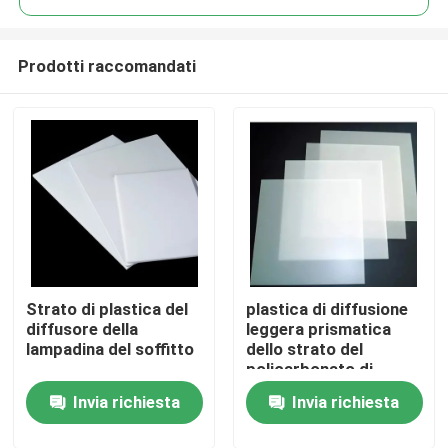
Prodotti raccomandati
Strato di plastica del
plastica di diffusione
Casa
diffusore della
leggera prismatica
lampadina del soffitto
dello strato del
policarbonato di
Chi siamo
300x300mm
Invia richiesta
Invia richiesta
Contatti