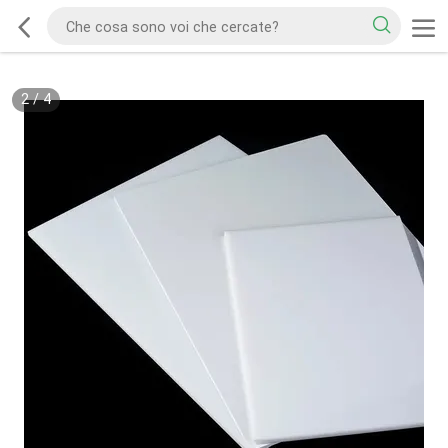
2
/
4