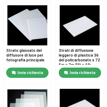
Prodotti
Video
strato solido del policarbonato
Strato glassato del
Strati di diffusione
diffusore di luce per
leggero di plastica 36
strato della cavità del policarbonato
fotografia principale
del policarbonato x 72
5m x 2m 8ft x 4ft
Invia richiesta
Invia richiesta
Strato impresso policarbonato
strato ondulato del policarbonato
Strato acrilico di plastica