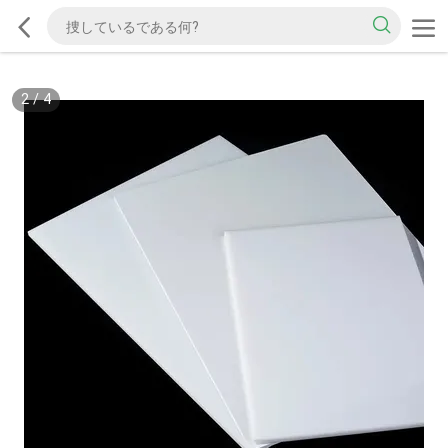
2
/
4