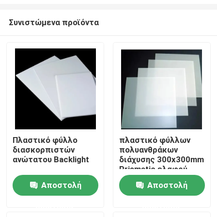
Συνιστώμενα προϊόντα
Πλαστικό φύλλο
πλαστικό φύλλων
διασκορπιστών
πολυανθράκων
Σπίτι
ανώτατου Backlight
διάχυσης 300x300mm
Prismatic ελαφρύ
Σχετικά με εμάς
Αποστολή
Αποστολή
ερώτησης
ερώτησης
Επαφές