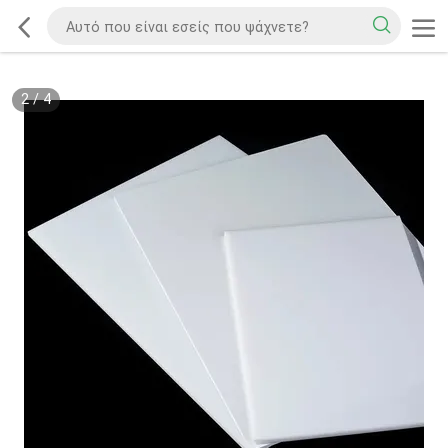
2
/
4